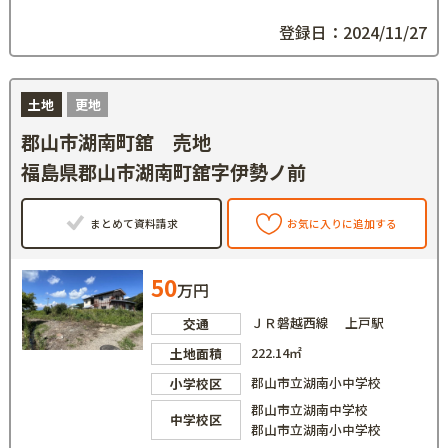
登録日：2024/11/27
土地
更地
郡山市湖南町舘 売地
福島県郡山市湖南町舘字伊勢ノ前
まとめて資料請求
お気に入りに追加する
50
万円
ＪＲ磐越西線 上戸駅
交通
222.14㎡
土地面積
郡山市立湖南小中学校
小学校区
郡山市立湖南中学校
中学校区
郡山市立湖南小中学校