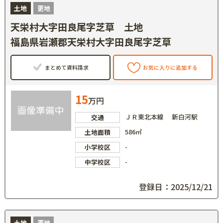
土地
更地
天栄村大字田良尾字芝草 土地
福島県岩瀬郡天栄村大字田良尾字芝草
まとめて資料請求
お気に入りに追加する
15
万円
ＪＲ東北本線 新白河駅
交通
586㎡
土地面積
-
小学校区
-
中学校区
登録日：2025/12/21
土地
更地