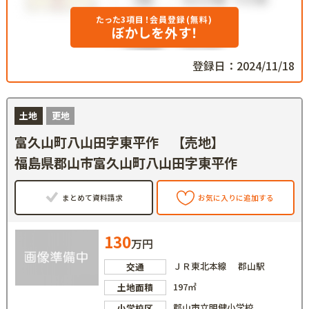
たった3項目！会員登録(無料)
ぼかしを外す！
登録日：2024/11/18
土地
更地
富久山町八山田字東平作 【売地】
福島県郡山市富久山町八山田字東平作
まとめて資料請求
お気に入りに追加する
130
万円
ＪＲ東北本線 郡山駅
交通
197㎡
土地面積
郡山市立明健小学校
小学校区