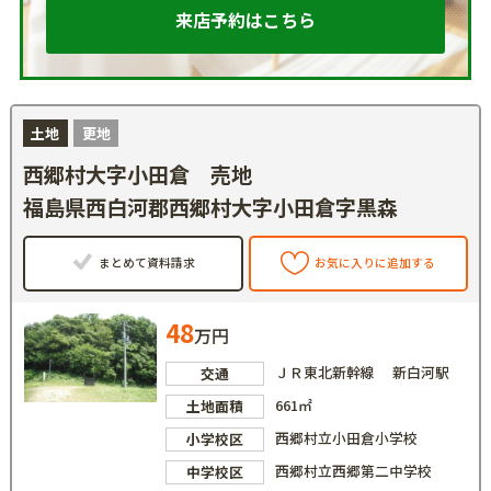
来店予約はこちら
土地
更地
西郷村大字小田倉 売地
福島県西白河郡西郷村大字小田倉字黒森
まとめて資料請求
お気に入りに追加する
48
万円
ＪＲ東北新幹線 新白河駅
交通
661㎡
土地面積
西郷村立小田倉小学校
小学校区
西郷村立西郷第二中学校
中学校区