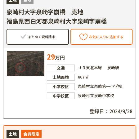
泉崎村大字泉崎字崩橋 売地
福島県西白河郡泉崎村大字泉崎字崩橋
まとめて資料請求
お気に入りに追加する
29
万円
ＪＲ東北本線 泉崎駅
交通
867㎡
土地面積
泉崎村立泉崎第一小学校
小学校区
泉崎村立泉崎中学校
中学校区
登録日：2024/9/28
土地
会員限定