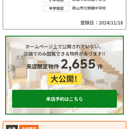
郡山市立明健中学校
中学校区
登録日：2024/11/18
ホームページ上で公開されていない、
店舗でのみ閲覧できる物件があります!!
2,655
来店限定物件
件
大公開！
来店予約はこちら
土地
会員限定