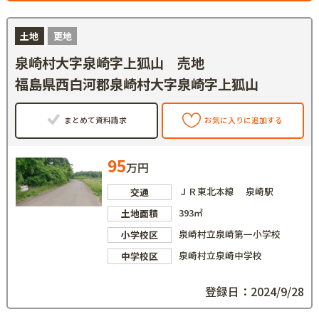
土地
更地
泉崎村大字泉崎字上狐山 売地
福島県西白河郡泉崎村大字泉崎字上狐山
まとめて資料請求
お気に入りに追加する
95
万円
ＪＲ東北本線 泉崎駅
交通
393㎡
土地面積
泉崎村立泉崎第一小学校
小学校区
泉崎村立泉崎中学校
中学校区
登録日：2024/9/28