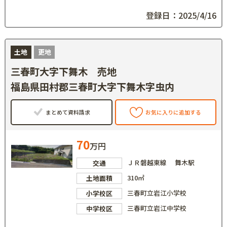
登録日：2025/4/16
土地
更地
三春町大字下舞木 売地
福島県田村郡三春町大字下舞木字虫内
まとめて資料請求
お気に入りに追加する
70
万円
ＪＲ磐越東線 舞木駅
交通
310㎡
土地面積
三春町立岩江小学校
小学校区
三春町立岩江中学校
中学校区