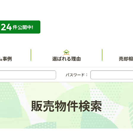
324
専門店 ハウスネット不動産ガイド
件公開中!
ム事例
選ばれる理由
売却相
パスワード：
販売物件検索