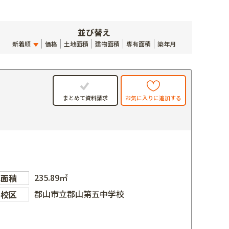
並び替え
新着順
価格
土地面積
建物面積
専有面積
築年月
お気に入りに追加する
まとめて資料請求
235.89㎡
地面積
郡山市立郡山第五中学校
学校区