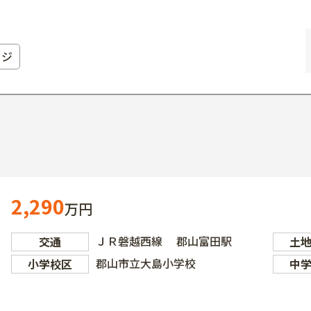
ージ
2,290
万円
ＪＲ磐越西線 郡山富田駅
交通
土
郡山市立大島小学校
小学校区
中