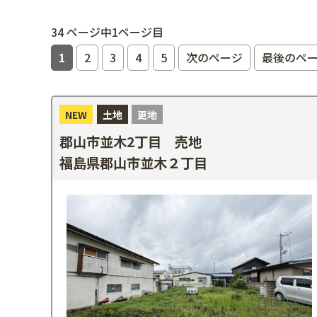
34 ページ中1ページ目
1
2
3
4
5
次のページ
最後のペ
NEW
土地
更地
郡山市並木2丁目 売地
福島県郡山市並木２丁目