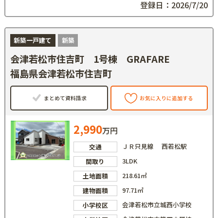
登録日：2026/7/20
新築一戸建て
新築
会津若松市住吉町 1号棟 GRAFARE
福島県会津若松市住吉町
まとめて資料請求
お気に入りに追加する
2,990
万円
ＪＲ只見線 西若松駅
交通
3LDK
間取り
218.61㎡
土地面積
97.71㎡
建物面積
会津若松市立城西小学校
小学校区