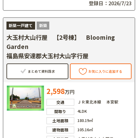
登録日：2026/7/23
新築一戸建て
新築
大玉村大山行屋 【2号棟】 Blooming
Garden
福島県安達郡大玉村大山字行屋
まとめて資料請求
お気に入りに追加する
2,598
万円
ＪＲ東北本線 本宮駅
交通
4LDK
間取り
180.19㎡
土地面積
105.16㎡
建物面積