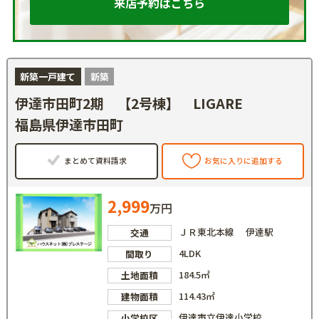
来店予約はこちら
新築一戸建て
新築
伊達市田町2期 【2号棟】 LIGARE
福島県伊達市田町
まとめて資料請求
お気に入りに追加する
2,999
万円
ＪＲ東北本線 伊達駅
交通
4LDK
間取り
184.5㎡
土地面積
114.43㎡
建物面積
伊達市立伊達小学校
小学校区