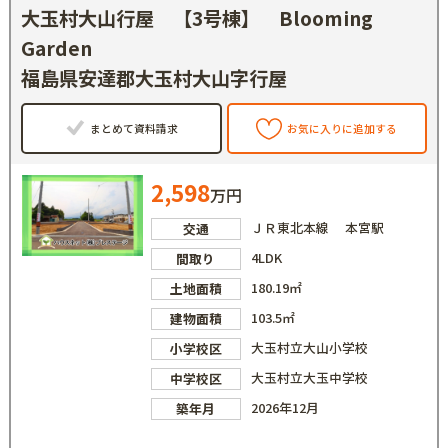
大玉村大山行屋 【3号棟】 Blooming
Garden
福島県安達郡大玉村大山字行屋
まとめて資料請求
お気に入りに追加する
2,598
万円
ＪＲ東北本線 本宮駅
交通
4LDK
間取り
180.19㎡
土地面積
103.5㎡
建物面積
大玉村立大山小学校
小学校区
大玉村立大玉中学校
中学校区
2026年12月
築年月