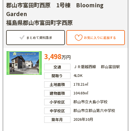
郡山市富田町西原 1号棟 Blooming
Garden
福島県郡山市富田町字西原
まとめて資料請求
お気に入りに追加する
3,498
万円
ＪＲ磐越西線 郡山富田駅
交通
4LDK
間取り
178.21㎡
土地面積
104.69㎡
建物面積
郡山市立大島小学校
小学校区
郡山市立郡山第六中学校
中学校区
2026年10月
築年月