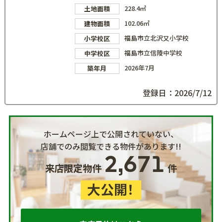
228.4㎡
土地面積
102.06㎡
建物面積
福島市立北沢又小学校
小学校区
福島市立信陵中学校
中学校区
2026年7月
築年月
登録日：2026/7/12
ホームページ上で公開されていない、
店舗でのみ閲覧できる物件があります!!
2,671
来店限定物件
件
大公開！