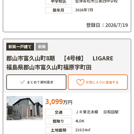
会津若松市立第四中学校
中学校区
2026年7月
築年月
登録日：2026/7/19
新築一戸建て
新築
郡山市富久山町8期 【4号棟】 LIGARE
福島県郡山市富久山町福原字町田
まとめて資料請求
お気に入りに追加する
3,099
万円
ＪＲ東北本線 日和田駅
交通
4LDK
間取り
210.54㎡
土地面積