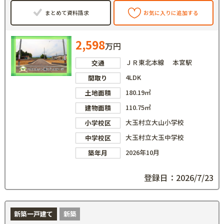
まとめて資料請求
お気に入りに追加する
2,598
万円
ＪＲ東北本線 本宮駅
交通
4LDK
間取り
180.19㎡
土地面積
110.75㎡
建物面積
大玉村立大山小学校
小学校区
大玉村立大玉中学校
中学校区
2026年10月
築年月
登録日：2026/7/23
新築一戸建て
新築