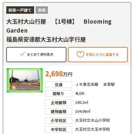
新築一戸建て
新築
大玉村大山行屋 【1号棟】 Blooming
Garden
福島県安達郡大玉村大山字行屋
まとめて資料請求
お気に入りに追加する
2,698
万円
ＪＲ東北本線 本宮駅
交通
4LDK
間取り
180.2㎡
土地面積
104.06㎡
建物面積
大玉村立大山小学校
小学校区
大玉村立大玉中学校
中学校区