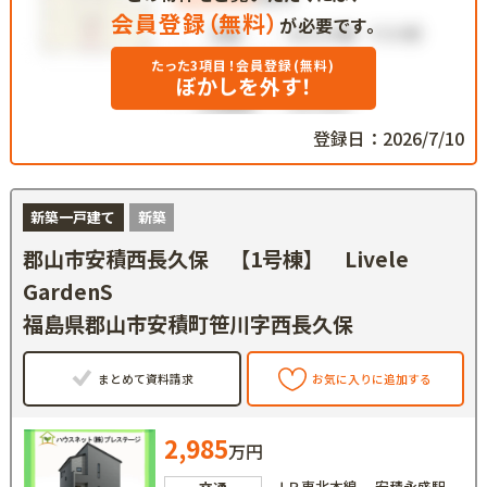
会員登録（無料）
が必要です。
たった3項目！会員登録(無料)
ぼかしを外す！
登録日：2026/7/10
新築一戸建て
新築
郡山市安積西長久保 【1号棟】 Livele
GardenS
福島県郡山市安積町笹川字西長久保
まとめて資料請求
お気に入りに追加する
2,985
万円
ＪＲ東北本線 安積永盛駅