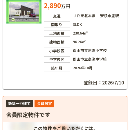
2,890
万円
ＪＲ東北本線 安積永盛駅
交通
3LDK
間取り
230.64㎡
土地面積
96.26㎡
建物面積
郡山市立高瀬小学校
小学校区
郡山市立高瀬中学校
中学校区
2026年10月
築年月
登録日：2026/7/10
新築一戸建て
会員限定
会員限定物件です
この物件をご覧いただくには、