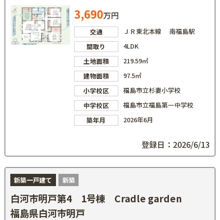
3,690
万円
ＪＲ東北本線 南福島駅
交通
4LDK
間取り
219.59㎡
土地面積
97.5㎡
建物面積
福島市立杉妻小学校
小学校区
福島市立福島第一中学校
中学校区
2026年6月
築年月
登録日：2026/6/13
新築一戸建て
新築
白河市明戸第4 1号棟 Cradle garden
福島県白河市明戸