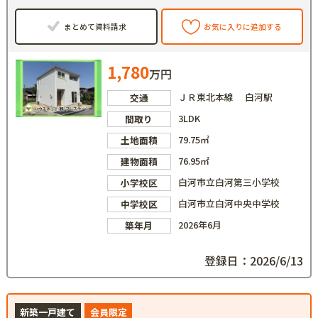
まとめて資料請求
お気に入りに追加する
1,780
万円
ＪＲ東北本線 白河駅
交通
3LDK
間取り
79.75㎡
土地面積
76.95㎡
建物面積
白河市立白河第三小学校
小学校区
白河市立白河中央中学校
中学校区
2026年6月
築年月
登録日：2026/6/13
新築一戸建て
会員限定