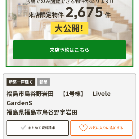
店舗でのみ閲覧できる物件があります!!
2,675
来店限定物件
件
大公開！
来店予約はこちら
新築一戸建て
新築
福島市鳥谷野岩田 【1号棟】 Livele
GardenS
福島県福島市鳥谷野字岩田
まとめて資料請求
お気に入りに追加する