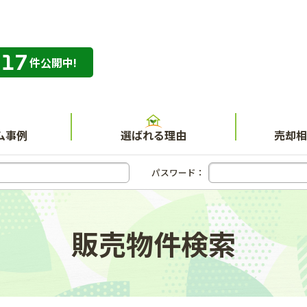
317
専門店 ハウスネット不動産ガイド
件公開中!
ム事例
選ばれる理由
売却相
パスワード：
販売物件検索