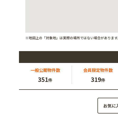
※地図上の「対象地」は実際の場所ではない場合があります
一般公開
物件数
会員限定
物件数
351
319
件
件
お気に