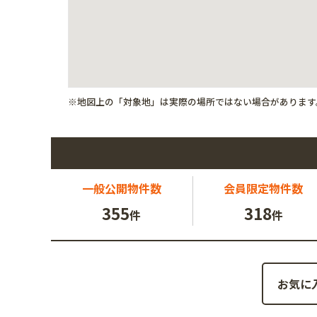
※地図上の「対象地」は実際の場所ではない場合があります
一般公開
物件数
会員限定
物件数
355
318
件
件
お気に