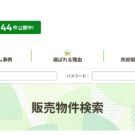
344
専門店 ハウスネット不動産ガイド
件公開中!
ム事例
選ばれる理由
売却相
パスワード：
販売物件検索