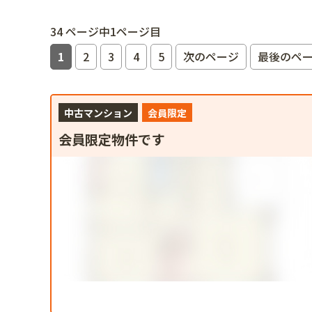
34 ページ中1ページ目
1
2
3
4
5
次のページ
最後のペ
中古マンション
会員限定
会員限定物件です