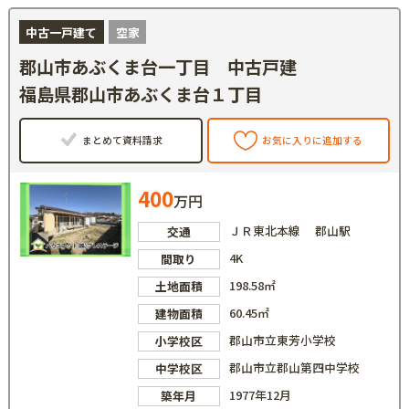
中古一戸建て
空家
郡山市あぶくま台一丁目 中古戸建
福島県郡山市あぶくま台１丁目
まとめて資料請求
お気に入りに追加する
400
万円
ＪＲ東北本線 郡山駅
交通
4K
間取り
198.58㎡
土地面積
60.45㎡
建物面積
郡山市立東芳小学校
小学校区
郡山市立郡山第四中学校
中学校区
1977年12月
築年月