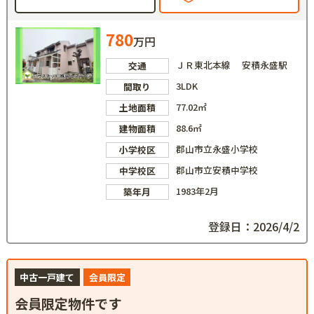
780
万円
ＪＲ東北本線 安積永盛駅
交通
3LDK
間取り
77.02㎡
土地面積
88.6㎡
建物面積
郡山市立永盛小学校
小学校区
郡山市立安積中学校
中学校区
1983年2月
築年月
登録日：2026/4/2
中古一戸建て
会員限定
会員限定物件です