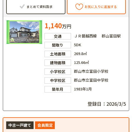
まとめて資料請求
お気に入りに追加する
1,140
万円
ＪＲ磐越西線 郡山富田駅
交通
5DK
間取り
269.8㎡
土地面積
125.66㎡
建物面積
郡山市立富田小学校
小学校区
郡山市立富田中学校
中学校区
1983年1月
築年月
登録日：2026/3/5
中古一戸建て
会員限定