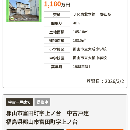
1,180
万円
ＪＲ東北本線 郡山駅
交通
4DK
間取り
185.18㎡
土地面積
103.5㎡
建物面積
郡山市立大成小学校
小学校区
郡山市立大槻中学校
中学校区
1988年3月
築年月
登録日：2026/3/2
中古一戸建て
居住中
郡山市富田町字上ノ台 中古戸建
福島県郡山市富田町字上ノ台