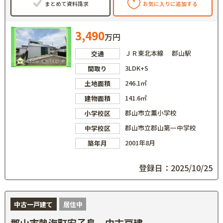
まとめて資料請求
お気に入りに追加する
3,490
万円
ＪＲ東北本線 郡山駅
交通
3LDK+S
間取り
246.1㎡
土地面積
141.6㎡
建物面積
郡山市立薫小学校
小学校区
郡山市立郡山第一中学校
中学校区
2001年8月
築年月
登録日：2025/10/25
中古一戸建て
居住中
郡山市熱海町安子島 中古戸建