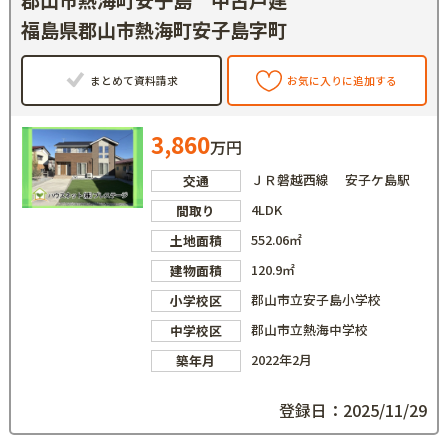
福島県郡山市熱海町安子島字町
まとめて資料請求
お気に入りに追加する
3,860
万円
ＪＲ磐越西線 安子ケ島駅
交通
4LDK
間取り
552.06㎡
土地面積
120.9㎡
建物面積
郡山市立安子島小学校
小学校区
郡山市立熱海中学校
中学校区
2022年2月
築年月
登録日：2025/11/29