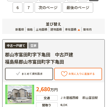
6
7
次のページ
最後のページ
並び替え
新着順
価格
土地面積
建物面積
専有面積
築年月
中古一戸建て
空家
郡山市富田町字下亀田 中古戸建
福島県郡山市富田町字下亀田
まとめて資料請求
お気に入りに追加する
2,680
万円
ＪＲ磐越西線 郡山富田駅
交通
4LDK
間取り