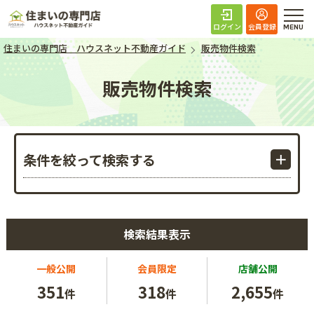
住まいの専門店 ハ
ログイン
会員登録
住まいの専門店 ハウスネット不動産ガイド
販売物件検索
販売物件検索
条件を絞って検索する
検索結果表示
一般公開
会員限定
店舗公開
351
318
2,655
件
件
件