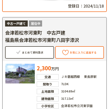
登録日：2024/11/18
中古一戸建て
居住中
会津若松市河東町 中古戸建
福島県会津若松市河東町八田字漆沢
まとめて資料請求
お気に入りに追加する
2,300
万円
ＪＲ磐越西線 東長原駅
交通
7LDK
間取り
3104.69㎡
土地面積
317.13㎡
建物面積
会津若松市立河東学園
小学校区