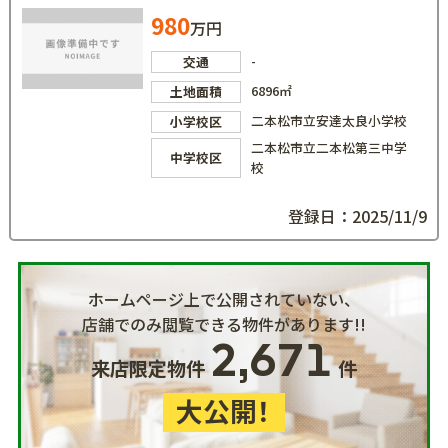
980
万円
-
交通
6896㎡
土地面積
二本松市立安達太良小学校
小学校区
二本松市立二本松第三中学
中学校区
校
登録日：2025/11/9
ホームページ上で公開されていない、
店舗でのみ閲覧できる物件があります!!
2,671
来店限定物件
件
大公開！