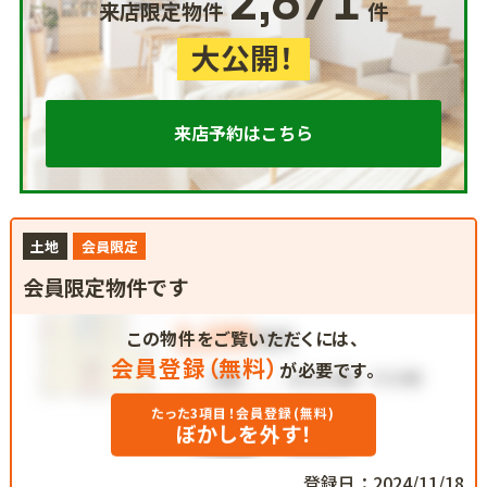
2,671
来店限定物件
件
大公開！
来店予約はこちら
土地
会員限定
会員限定物件です
この物件をご覧いただくには、
会員登録（無料）
が必要です。
たった3項目！会員登録(無料)
ぼかしを外す！
登録日：2024/11/18