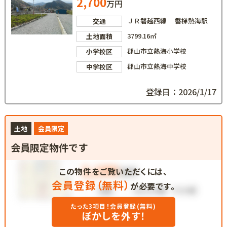
2,700
万円
ＪＲ磐越西線 磐梯熱海駅
交通
3799.16㎡
土地面積
郡山市立熱海小学校
小学校区
郡山市立熱海中学校
中学校区
登録日：2026/1/17
土地
会員限定
会員限定物件です
この物件をご覧いただくには、
会員登録（無料）
が必要です。
たった3項目！会員登録(無料)
ぼかしを外す！