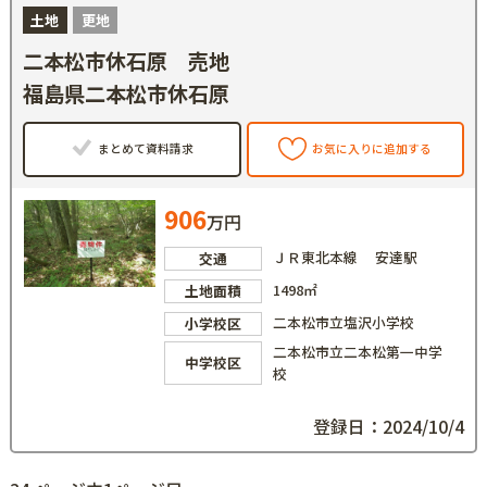
土地
更地
二本松市休石原 売地
福島県二本松市休石原
まとめて資料請求
お気に入りに追加する
906
万円
ＪＲ東北本線 安達駅
交通
1498㎡
土地面積
二本松市立塩沢小学校
小学校区
二本松市立二本松第一中学
中学校区
校
登録日：2024/10/4