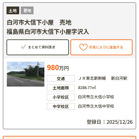
土地
更地
白河市大信下小屋 売地
福島県白河市大信下小屋字沢入
まとめて資料請求
お気に入りに追加する
980
万円
ＪＲ東北新幹線 新白河駅
交通
8286.77㎡
土地面積
白河市立大信小学校
小学校区
白河市立大信中学校
中学校区
登録日：2025/12/26