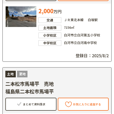
2,000
万円
ＪＲ東北本線 白坂駅
交通
7156㎡
土地面積
白河市立白河第五小学校
小学校区
白河市立白河南中学校
中学校区
登録日：2025/8/2
土地
更地
二本松市馬場平 売地
福島県二本松市馬場平
まとめて資料請求
お気に入りに追加する