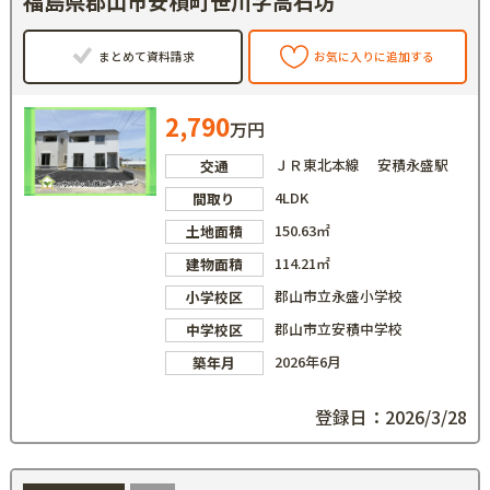
福島県郡山市安積町笹川字高石坊
まとめて資料請求
お気に入りに追加する
2,790
万円
ＪＲ東北本線 安積永盛駅
交通
4LDK
間取り
150.63㎡
土地面積
114.21㎡
建物面積
郡山市立永盛小学校
小学校区
郡山市立安積中学校
中学校区
2026年6月
築年月
登録日：2026/3/28