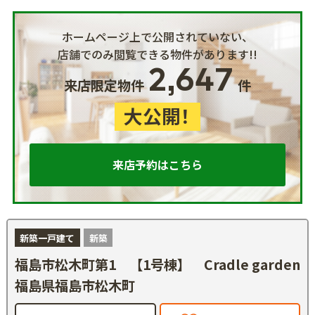
ホームページ上で公開されていない、
店舗でのみ閲覧できる物件があります!!
2,647
来店限定物件
件
大公開！
来店予約はこちら
新築一戸建て
新築
福島市松木町第1 【1号棟】 Cradle garden
福島県福島市松木町