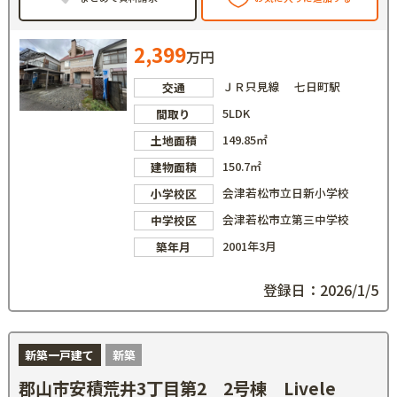
2,399
万円
ＪＲ只見線 七日町駅
交通
5LDK
間取り
149.85㎡
土地面積
150.7㎡
建物面積
会津若松市立日新小学校
小学校区
会津若松市立第三中学校
中学校区
2001年3月
築年月
登録日：2026/1/5
新築一戸建て
新築
郡山市安積荒井3丁目第2 2号棟 Livele