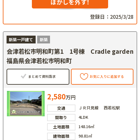
ぼかしを外す！
登録日：2025/3/28
新築一戸建て
新築
会津若松市明和町第1 1号棟 Cradle garden
福島県会津若松市明和町
まとめて資料請求
お気に入りに追加する
2,580
万円
ＪＲ只見線 西若松駅
交通
4LDK
間取り
148.16㎡
土地面積
98.81㎡
建物面積