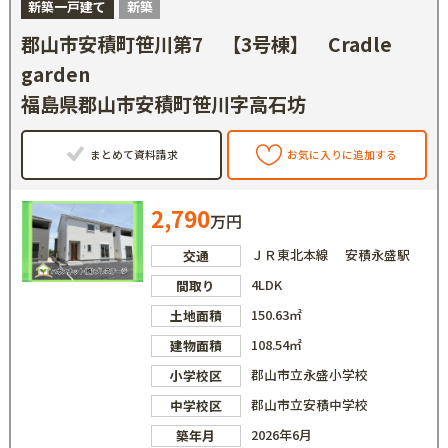
新築一戸建て
新築
郡山市安積町笹川第7 【3号棟】 Cradle
garden
福島県郡山市安積町笹川字高石坊
まとめて資料請求
お気に入りに追加する
2,790
万円
ＪＲ東北本線 安積永盛駅
交通
4LDK
間取り
150.63㎡
土地面積
108.54㎡
建物面積
郡山市立永盛小学校
小学校区
郡山市立安積中学校
中学校区
2026年6月
築年月