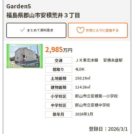
GardenS
福島県郡山市安積荒井３丁目
まとめて資料請求
お気に入りに追加する
2,985
万円
ＪＲ東北本線 安積永盛駅
交通
4LDK
間取り
150.19㎡
土地面積
114.26㎡
建物面積
郡山市立安積第一小学校
小学校区
郡山市立安積中学校
中学校区
2026年1月
築年月
登録日：2026/3/1