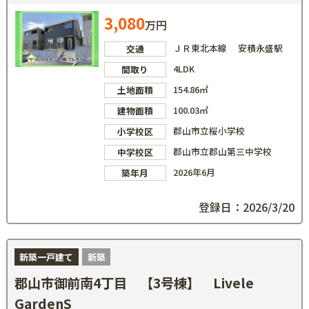
3,080
万円
ＪＲ東北本線 安積永盛駅
交通
4LDK
間取り
154.86㎡
土地面積
100.03㎡
建物面積
郡山市立桜小学校
小学校区
郡山市立郡山第三中学校
中学校区
2026年6月
築年月
登録日：2026/3/20
新築一戸建て
新築
郡山市御前南4丁目 【3号棟】 Livele
GardenS