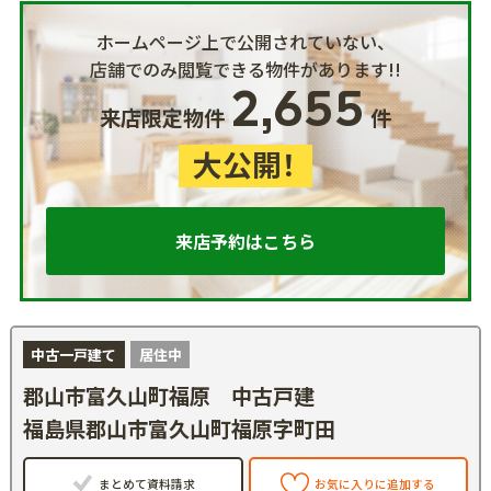
ホームページ上で公開されていない、
店舗でのみ閲覧できる物件があります!!
2,655
来店限定物件
件
大公開！
来店予約はこちら
中古一戸建て
居住中
郡山市富久山町福原 中古戸建
福島県郡山市富久山町福原字町田
まとめて資料請求
お気に入りに追加する