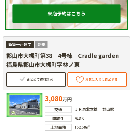
来店予約はこちら
新築一戸建て
新築
郡山市大槻町第38 4号棟 Cradle garden
福島県郡山市大槻町字林ノ東
まとめて資料請求
お気に入りに追加する
3,080
万円
ＪＲ東北本線 郡山駅
交通
4LDK
間取り
152.58㎡
土地面積