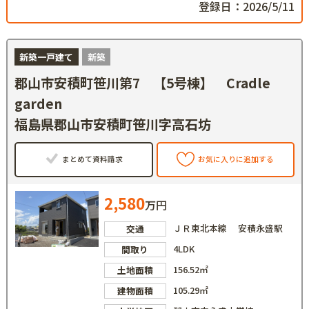
登録日：2026/5/11
新築一戸建て
新築
郡山市安積町笹川第7 【5号棟】 Cradle
garden
福島県郡山市安積町笹川字高石坊
まとめて資料請求
お気に入りに追加する
2,580
万円
ＪＲ東北本線 安積永盛駅
交通
4LDK
間取り
156.52㎡
土地面積
105.29㎡
建物面積