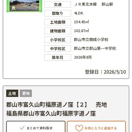
ＪＲ東北本線 郡山駅
交通
4LDK
間取り
154.45㎡
土地面積
102.87㎡
建物面積
郡山市立開成小学校
小学校区
郡山市立郡山第一中学校
中学校区
2026年8月
築年月
登録日：2026/5/10
土地
更地
郡山市富久山町福原道ノ窪【２】 売地
福島県郡山市富久山町福原字道ノ窪
まとめて資料請求
お気に入りに追加する