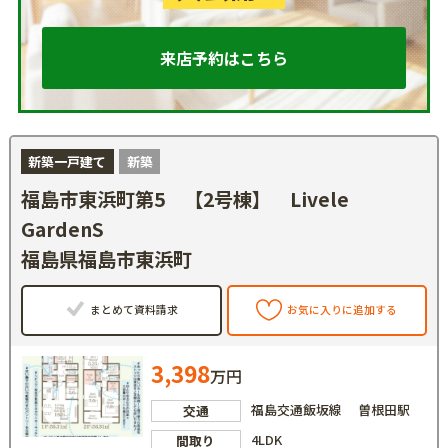
来店予約はこちら
新築一戸建て
新築
福島市東浜町第5 【2号棟】 Livele
GardenS
福島県福島市東浜町
まとめて資料請求
お気に入りに追加する
3,398
万円
福島交通飯坂線 曽根田駅
交通
4LDK
間取り