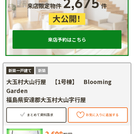
2,675
来店限定物件
件
大公開！
来店予約はこちら
新築一戸建て
新築
大玉村大山行屋 【1号棟】 Blooming
Garden
福島県安達郡大玉村大山字行屋
まとめて資料請求
お気に入りに追加する
2,698