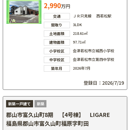
2,990
万円
ＪＲ只見線 西若松駅
交通
3LDK
間取り
218.61㎡
土地面積
97.71㎡
建物面積
会津若松市立城西小学校
小学校区
会津若松市立第四中学校
中学校区
2026年7月
築年月
登録日：2026/7/19
新築一戸建て
新築
郡山市富久山町8期 【4号棟】 LIGARE
福島県郡山市富久山町福原字町田