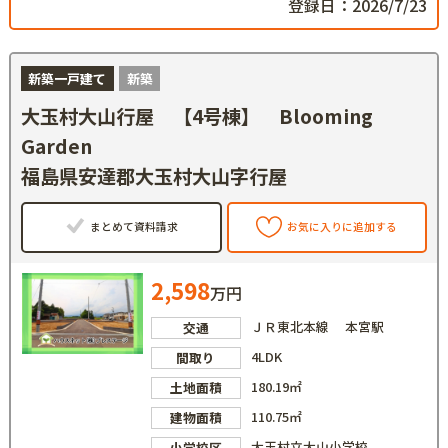
登録日：2026/7/23
新築一戸建て
新築
大玉村大山行屋 【4号棟】 Blooming
Garden
福島県安達郡大玉村大山字行屋
まとめて資料請求
お気に入りに追加する
2,598
万円
ＪＲ東北本線 本宮駅
交通
4LDK
間取り
180.19㎡
土地面積
110.75㎡
建物面積
大玉村立大山小学校
小学校区