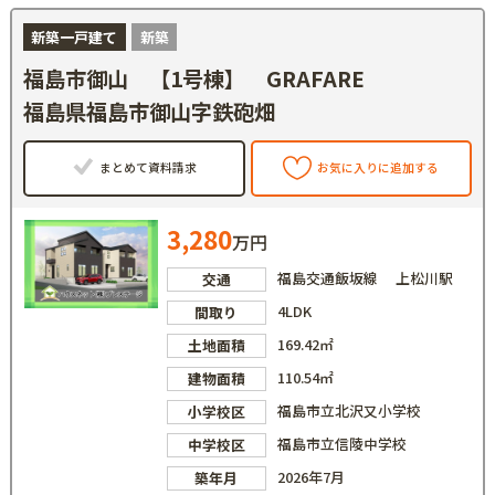
新築一戸建て
新築
福島市御山 【1号棟】 GRAFARE
福島県福島市御山字鉄砲畑
まとめて資料請求
お気に入りに追加する
3,280
万円
福島交通飯坂線 上松川駅
交通
4LDK
間取り
169.42㎡
土地面積
110.54㎡
建物面積
福島市立北沢又小学校
小学校区
福島市立信陵中学校
中学校区
2026年7月
築年月