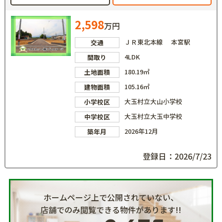
2,598
万円
ＪＲ東北本線 本宮駅
交通
4LDK
間取り
180.19㎡
土地面積
105.16㎡
建物面積
大玉村立大山小学校
小学校区
大玉村立大玉中学校
中学校区
2026年12月
築年月
登録日：2026/7/23
ホームページ上で公開されていない、
店舗でのみ閲覧できる物件があります!!