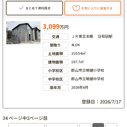
まとめて資料請求
お気に入りに追加する
3,099
万円
ＪＲ東北本線 日和田駅
交通
4LDK
間取り
210.54㎡
土地面積
107.7㎡
建物面積
郡山市立明健小学校
小学校区
郡山市立明健中学校
中学校区
2026年6月
築年月
登録日：2026/7/17
34 ページ中2ページ目