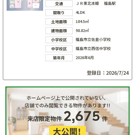
ＪＲ東北本線 福島駅
交通
4LDK
間取り
184.5㎡
土地面積
98.82㎡
建物面積
福島市立佐倉小学校
小学校区
福島市立西信中学校
中学校区
2026年6月
築年月
登録日：2026/7/24
ホームページ上で公開されていない、
店舗でのみ閲覧できる物件があります!!
2,675
来店限定物件
件
大公開！