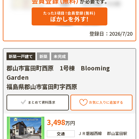
会員登録（無料）
が必要です。
たった3項目！会員登録(無料)
ぼかしを外す！
登録日：2026/7/20
新築一戸建て
新築
未完成
郡山市富田町西原 1号棟 Blooming
Garden
福島県郡山市富田町字西原
まとめて資料請求
お気に入りに追加する
3,498
万円
ＪＲ磐越西線 郡山富田駅
交通