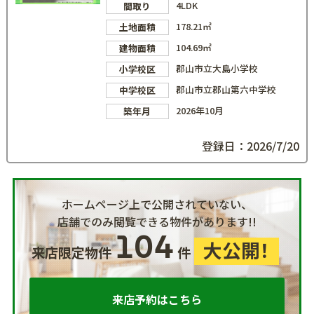
4LDK
間取り
178.21㎡
土地面積
104.69㎡
建物面積
郡山市立大島小学校
小学校区
郡山市立郡山第六中学校
中学校区
2026年10月
築年月
登録日：2026/7/20
ホームページ上で公開されていない、
店舗でのみ閲覧できる物件があります!!
104
大公開！
来店限定物件
件
来店予約はこちら