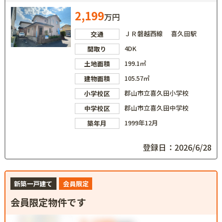
2,199
万円
ＪＲ磐越西線 喜久田駅
交通
4DK
間取り
199.1㎡
土地面積
105.57㎡
建物面積
郡山市立喜久田小学校
小学校区
郡山市立喜久田中学校
中学校区
1999年12月
築年月
登録日：2026/6/28
新築一戸建て
会員限定
会員限定物件です