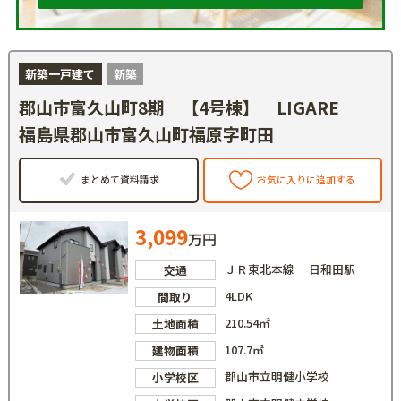
新築一戸建て
新築
郡山市富久山町8期 【4号棟】 LIGARE
福島県郡山市富久山町福原字町田
まとめて資料請求
お気に入りに追加する
3,099
万円
ＪＲ東北本線 日和田駅
交通
4LDK
間取り
210.54㎡
土地面積
107.7㎡
建物面積
郡山市立明健小学校
小学校区