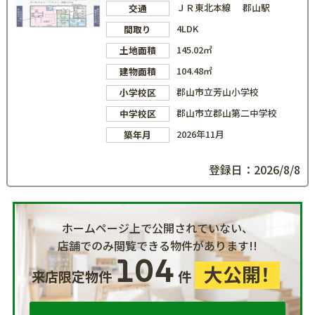
ＪＲ東北本線 郡山駅
交通
4LDK
間取り
145.02㎡
土地面積
104.48㎡
建物面積
郡山市立芳山小学校
小学校区
郡山市立郡山第二中学校
中学校区
2026年11月
築年月
登録日：2026/8/8
ホームページ上で公開されていない、
店舗でのみ閲覧できる物件があります!!
104
大公開！
来店限定物件
件