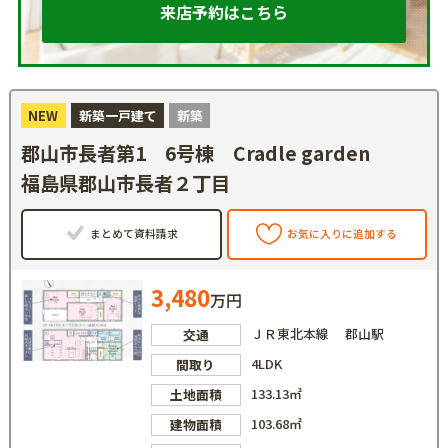
来店予約はこちら
NEW
新築一戸建て
新築
郡山市長者第1 6号棟 Cradle garden
福島県郡山市長者２丁目
まとめて資料請求
お気に入りに追加する
3,480
万円
ＪＲ東北本線 郡山駅
交通
4LDK
間取り
133.13㎡
土地面積
103.68㎡
建物面積