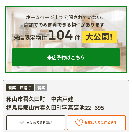
ホームページ上で公開されていない、
店舗でのみ閲覧できる物件があります!!
104
大公開！
来店限定物件
件
来店予約はこちら
新築一戸建て
新築
郡山市喜久田町 中古戸建
福島県郡山市喜久田町字菖蒲池22−695
まとめて資料請求
お気に入りに追加する