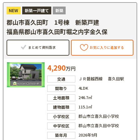
NEW
新築一戸建て
新築
郡山市喜久田町 1号棟 新築戸建
福島県郡山市喜久田町堀之内字金久保
まとめて資料請求
お気に入りに追加する
4,290
万円
ＪＲ磐越西線 喜久田駅
交通
4LDK
間取り
246.7㎡
土地面積
115.1㎡
建物面積
郡山市立喜久田小学校
小学校区
郡山市立喜久田中学校
中学校区
2026年9月
築年月