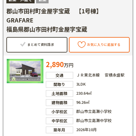
郡山市田村町金屋字宝蔵 【1号棟】
GRAFARE
福島県郡山市田村町金屋字宝蔵
まとめて資料請求
お気に入りに追加する
2,890
万円
ＪＲ東北本線 安積永盛駅
交通
3LDK
間取り
230.64㎡
土地面積
96.26㎡
建物面積
郡山市立高瀬小学校
小学校区
郡山市立高瀬中学校
中学校区
2026年10月
築年月