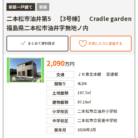
新築一戸建て
新築
二本松市油井第5 【3号棟】 Cradle garden
福島県二本松市油井字無地ノ内
まとめて資料請求
お気に入りに追加する
2,090
万円
ＪＲ東北本線 安達駅
交通
4LDK
間取り
197.7㎡
土地面積
97.19㎡
建物面積
二本松市立油井小学校
小学校区
二本松市立安達中学校
中学校区
2026年2月
築年月