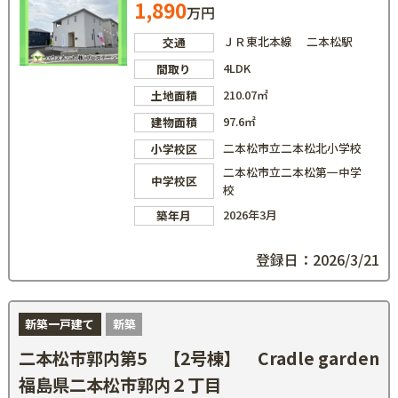
1,890
万円
ＪＲ東北本線 二本松駅
交通
4LDK
間取り
210.07㎡
土地面積
97.6㎡
建物面積
二本松市立二本松北小学校
小学校区
二本松市立二本松第一中学
中学校区
校
2026年3月
築年月
登録日：2026/3/21
新築一戸建て
新築
二本松市郭内第5 【2号棟】 Cradle garden
福島県二本松市郭内２丁目