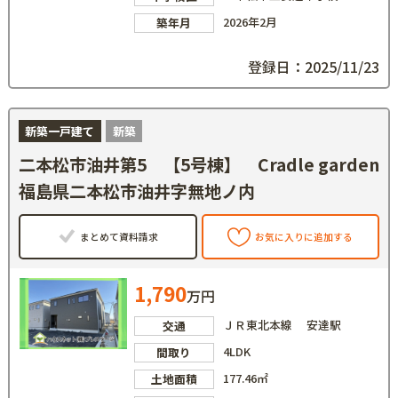
2026年2月
築年月
登録日：2025/11/23
新築一戸建て
新築
二本松市油井第5 【5号棟】 Cradle garden
福島県二本松市油井字無地ノ内
まとめて資料請求
お気に入りに追加する
1,790
万円
ＪＲ東北本線 安達駅
交通
4LDK
間取り
177.46㎡
土地面積