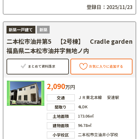
登録日：2025/11/23
新築一戸建て
新築
二本松市油井第5 【2号棟】 Cradle garden
福島県二本松市油井字無地ノ内
まとめて資料請求
お気に入りに追加する
2,090
万円
ＪＲ東北本線 安達駅
交通
4LDK
間取り
173.06㎡
土地面積
96.78㎡
建物面積
二本松市立油井小学校
小学校区