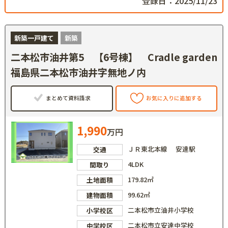
登録日：2025/11/23
新築一戸建て
新築
二本松市油井第5 【6号棟】 Cradle garden
福島県二本松市油井字無地ノ内
まとめて資料請求
お気に入りに追加する
1,990
万円
ＪＲ東北本線 安達駅
交通
4LDK
間取り
179.82㎡
土地面積
99.62㎡
建物面積
二本松市立油井小学校
小学校区
二本松市立安達中学校
中学校区