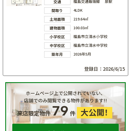
福島交通飯坂線 泉駅
交通
4LDK
間取り
219.64㎡
土地面積
100.03㎡
建物面積
福島市立清水小学校
小学校区
福島市立清水中学校
中学校区
2026年5月
築年月
登録日：2026/6/15
ホームページ上で公開されていない、
店舗でのみ閲覧できる物件があります!!
79
大公開！
来店限定物件
件