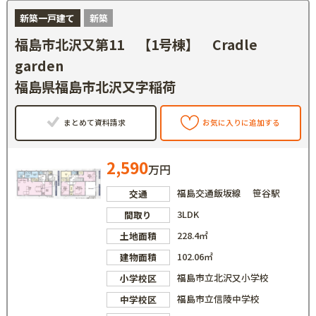
新築一戸建て
新築
福島市北沢又第11 【1号棟】 Cradle
garden
福島県福島市北沢又字稲荷
まとめて資料請求
お気に入りに追加する
2,590
万円
福島交通飯坂線 笹谷駅
交通
3LDK
間取り
228.4㎡
土地面積
102.06㎡
建物面積
福島市立北沢又小学校
小学校区
福島市立信陵中学校
中学校区