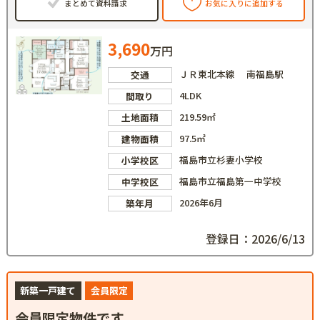
まとめて資料請求
お気に入りに追加する
3,690
万円
ＪＲ東北本線 南福島駅
交通
4LDK
間取り
219.59㎡
土地面積
97.5㎡
建物面積
福島市立杉妻小学校
小学校区
福島市立福島第一中学校
中学校区
2026年6月
築年月
登録日：2026/6/13
新築一戸建て
会員限定
会員限定物件です