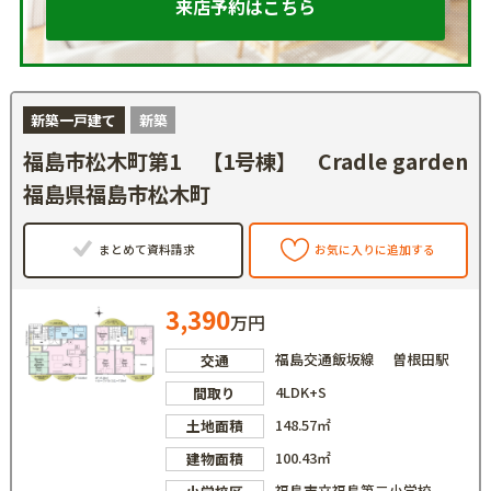
来店予約はこちら
新築一戸建て
新築
福島市松木町第1 【1号棟】 Cradle garden
福島県福島市松木町
まとめて資料請求
お気に入りに追加する
3,390
万円
福島交通飯坂線 曽根田駅
交通
4LDK+S
間取り
148.57㎡
土地面積
100.43㎡
建物面積
福島市立福島第二小学校