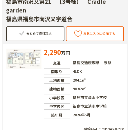
福島市南沢又第21 【3号棟】 Cradle
garden
福島県福島市南沢又字道合
まとめて資料請求
お気に入りに追加する
2,290
万円
福島交通飯坂線 泉駅
交通
4LDK
間取り
204.1㎡
土地面積
98.82㎡
建物面積
福島市立清水小学校
小学校区
福島市立清水中学校
中学校区
2026年5月
築年月
登録日：2026/6/18