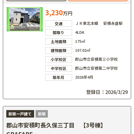
3,230
万円
ＪＲ東北本線 安積永盛駅
交通
4LDK
間取り
175㎡
土地面積
107.02㎡
建物面積
郡山市立安積第三小学校
小学校区
郡山市立安積第二中学校
中学校区
2026年4月
築年月
登録日：2026/3/29
新築一戸建て
新築
郡山市安積町長久保三丁目 【3号棟】