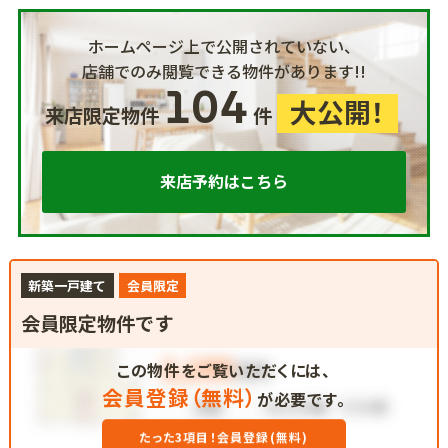
ホームページ上で公開されていない、
店舗でのみ閲覧できる物件があります!!
104
大公開！
来店限定物件
件
来店予約はこちら
新築一戸建て
会員限定
会員限定物件です
この物件をご覧いただくには、
会員登録（無料）
が必要です。
たった3項目！会員登録(無料)