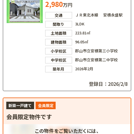
2,980
万円
ＪＲ東北本線 安積永盛駅
交通
3LDK
間取り
223.81㎡
土地面積
96.05㎡
建物面積
郡山市立安積第三小学校
小学校区
郡山市立安積第二中学校
中学校区
2026年2月
築年月
登録日：2026/2/8
新築一戸建て
会員限定
会員限定物件です
この物件をご覧いただくには、