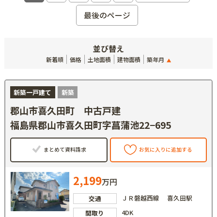
最後のページ
並び替え
新着順
価格
土地面積
建物面積
築年月
新築一戸建て
新築
郡山市喜久田町 中古戸建
福島県郡山市喜久田町字菖蒲池22−695
まとめて資料請求
お気に入りに追加する
2,199
万円
ＪＲ磐越西線 喜久田駅
交通
4DK
間取り