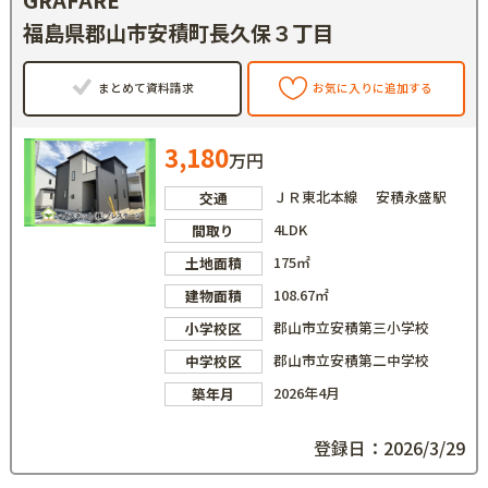
GRAFARE
福島県郡山市安積町長久保３丁目
まとめて資料請求
お気に入りに追加する
3,180
万円
ＪＲ東北本線 安積永盛駅
交通
4LDK
間取り
175㎡
土地面積
108.67㎡
建物面積
郡山市立安積第三小学校
小学校区
郡山市立安積第二中学校
中学校区
2026年4月
築年月
登録日：2026/3/29