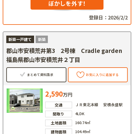
ぼかしを外す！
登録日：2026/2/2
新築一戸建て
新築
郡山市安積荒井第3 2号棟 Cradle garden
福島県郡山市安積荒井２丁目
まとめて資料請求
お気に入りに追加する
2,590
万円
ＪＲ東北本線 安積永盛駅
交通
4LDK
間取り
160.74㎡
土地面積
104.49㎡
建物面積