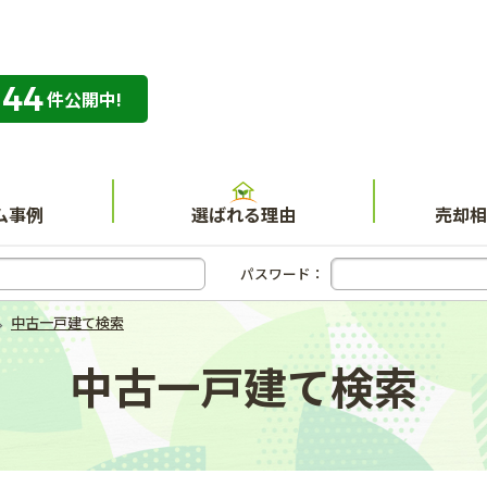
344
専門店 ハウスネット不動産ガイド
件公開中!
ム事例
選ばれる理由
売却相
パスワード：
中古一戸建て検索
中古一戸建て検索