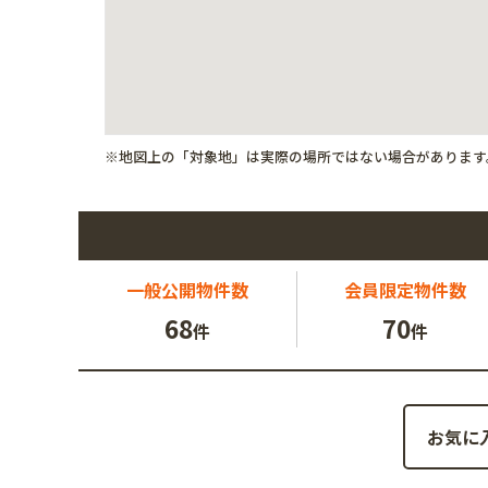
※地図上の「対象地」は実際の場所ではない場合があります
一般公開
物件数
会員限定
物件数
68
70
件
件
お気に