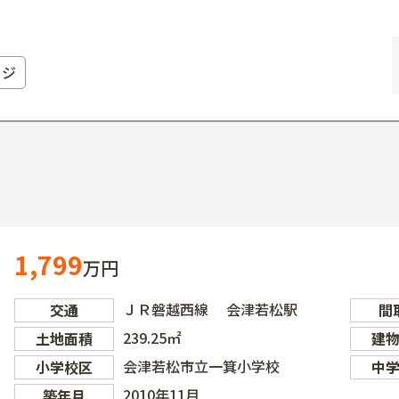
ージ
1,799
万円
ＪＲ磐越西線 会津若松駅
交通
間
239.25㎡
土地面積
建
会津若松市立一箕小学校
小学校区
中
2010年11月
築年月