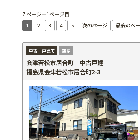
7 ページ中1ページ目
1
2
3
4
5
次のページ
最後のペ
中古一戸建て
空家
会津若松市居合町 中古戸建
福島県会津若松市居合町2-3