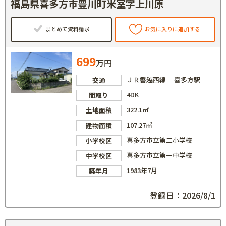
福島県喜多方市豊川町米室字上川原
まとめて資料請求
お気に入りに追加する
699
万円
ＪＲ磐越西線 喜多方駅
交通
4DK
間取り
322.1㎡
土地面積
107.27㎡
建物面積
喜多方市立第二小学校
小学校区
喜多方市立第一中学校
中学校区
1983年7月
築年月
登録日：2026/8/1