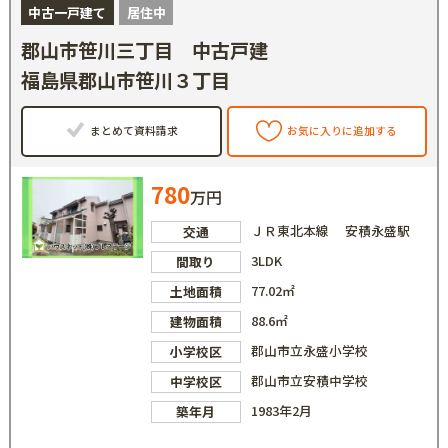
中古一戸建て
居住中
郡山市笹川三丁目 中古戸建
福島県郡山市笹川３丁目
まとめて資料請求
お気に入りに追加する
780
万円
ＪＲ東北本線 安積永盛駅
交通
3LDK
間取り
77.02㎡
土地面積
88.6㎡
建物面積
郡山市立永盛小学校
小学校区
郡山市立安積中学校
中学校区
1983年2月
築年月