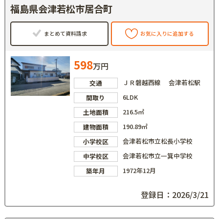
福島県会津若松市居合町
まとめて資料請求
お気に入りに追加する
598
万円
ＪＲ磐越西線 会津若松駅
交通
6LDK
間取り
216.5㎡
土地面積
190.89㎡
建物面積
会津若松市立松長小学校
小学校区
会津若松市立一箕中学校
中学校区
1972年12月
築年月
登録日：2026/3/21