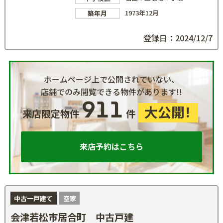
1973年12月
築年月
登録日：2024/12/7
ホームページ上で公開されていない、
店舗でのみ閲覧できる物件があります!!
911
大公開！
来店限定物件
件
来店予約はこちら
中古一戸建て
空家
会津若松市居合町 中古戸建