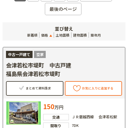
最後のページ
並び替え
新着順
価格
土地面積
建物面積
築年月
中古一戸建て
空家
会津若松市堤町 中古戸建
福島県会津若松市堤町
まとめて資料請求
お気に入りに追加する
150
万円
ＪＲ磐越西線 会津若松駅
交通
7DK
間取り