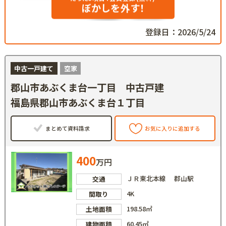
ぼかしを外す！
登録日：2026/5/24
中古一戸建て
空家
郡山市あぶくま台一丁目 中古戸建
福島県郡山市あぶくま台１丁目
まとめて資料請求
お気に入りに追加する
400
万円
ＪＲ東北本線 郡山駅
交通
4K
間取り
198.58㎡
土地面積
60.45㎡
建物面積