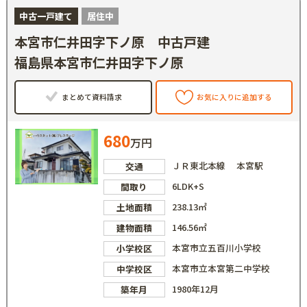
中古一戸建て
居住中
本宮市仁井田字下ノ原 中古戸建
福島県本宮市仁井田字下ノ原
まとめて資料請求
お気に入りに追加する
680
万円
ＪＲ東北本線 本宮駅
交通
6LDK+S
間取り
238.13㎡
土地面積
146.56㎡
建物面積
本宮市立五百川小学校
小学校区
本宮市立本宮第二中学校
中学校区
1980年12月
築年月