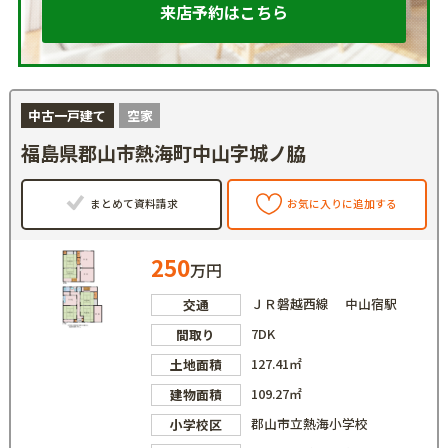
来店予約はこちら
中古一戸建て
空家
福島県郡山市熱海町中山字城ノ脇
まとめて資料請求
お気に入りに追加する
250
万円
ＪＲ磐越西線 中山宿駅
交通
7DK
間取り
127.41㎡
土地面積
109.27㎡
建物面積
郡山市立熱海小学校
小学校区