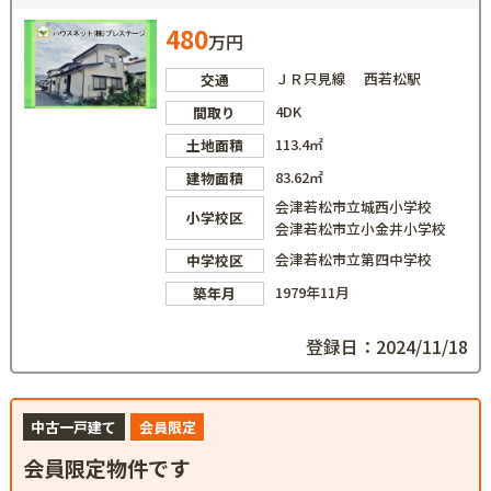
480
万円
ＪＲ只見線 西若松駅
交通
4DK
間取り
113.4㎡
土地面積
83.62㎡
建物面積
会津若松市立城西小学校
小学校区
会津若松市立小金井小学校
会津若松市立第四中学校
中学校区
1979年11月
築年月
登録日：2024/11/18
中古一戸建て
会員限定
会員限定物件です