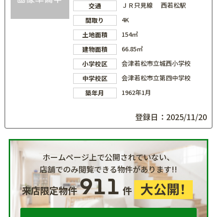
ＪＲ只見線 西若松駅
交通
4K
間取り
154㎡
土地面積
66.85㎡
建物面積
会津若松市立城西小学校
小学校区
会津若松市立第四中学校
中学校区
1962年1月
築年月
登録日：2025/11/20
ホームページ上で公開されていない、
店舗でのみ閲覧できる物件があります!!
911
大公開！
来店限定物件
件