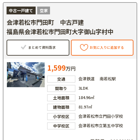
中古一戸建て
空家
会津若松市門田町 中古戸建
福島県会津若松市門田町大字御山字村中
まとめて資料請求
お気に入りに追加する
1,599
万円
会津鉄道 南若松駅
交通
3LDK
間取り
184.96㎡
土地面積
81.97㎡
建物面積
会津若松市立門田小学校
小学校区
会津若松市立第五中学校
中学校区