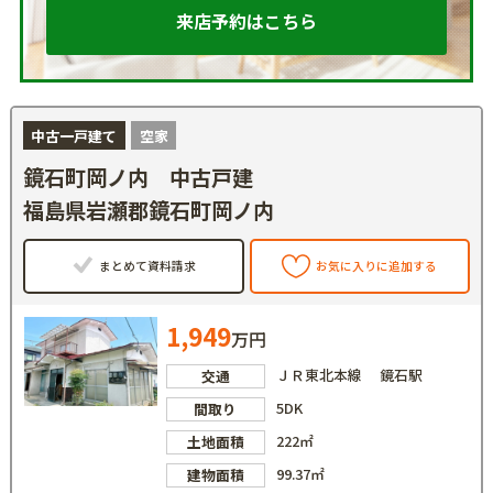
来店予約はこちら
中古一戸建て
空家
鏡石町岡ノ内 中古戸建
福島県岩瀬郡鏡石町岡ノ内
まとめて資料請求
お気に入りに追加する
1,949
万円
ＪＲ東北本線 鏡石駅
交通
5DK
間取り
222㎡
土地面積
99.37㎡
建物面積