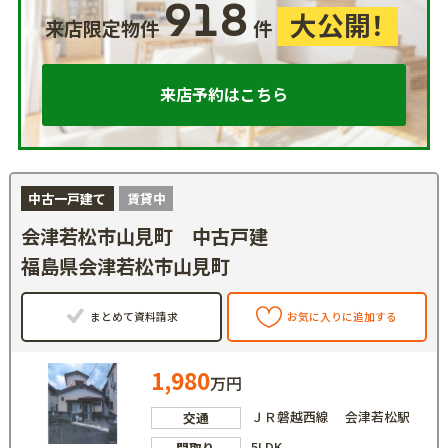
918
大公開！
来店限定物件
件
来店予約はこちら
中古一戸建て
賃貸中
会津若松市山見町 中古戸建
福島県会津若松市山見町
まとめて資料請求
お気に入りに追加する
1,980
万円
ＪＲ磐越西線 会津若松駅
交通
5LDK
間取り