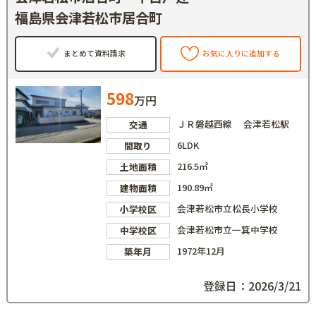
福島県会津若松市居合町
まとめて資料請求
お気に入りに追加する
598
万円
ＪＲ磐越西線 会津若松駅
交通
6LDK
間取り
216.5㎡
土地面積
190.89㎡
建物面積
会津若松市立松長小学校
小学校区
会津若松市立一箕中学校
中学校区
1972年12月
築年月
登録日：2026/3/21