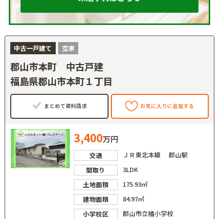
中古一戸建て
空家
郡山市本町 中古戸建
福島県郡山市本町１丁目
まとめて資料請求
お気に入りに追加する
3,400
万円
ＪＲ東北本線 郡山駅
交通
3LDK
間取り
175.93㎡
土地面積
84.97㎡
建物面積
郡山市立橘小学校
小学校区