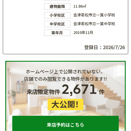
11.86㎡
建物面積
会津若松市立一箕小学校
小学校区
会津若松市立一箕中学校
中学校区
2010年11月
築年月
登録日：2026/7/26
ホームページ上で公開されていない、
店舗でのみ閲覧できる物件があります!!
2,671
来店限定物件
件
大公開！
来店予約はこちら