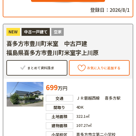
登録日：2026/8/1
NEW
中古一戸建て
空家
喜多方市豊川町米室 中古戸建
福島県喜多方市豊川町米室字上川原
まとめて資料請求
お気に入りに追加する
699
万円
ＪＲ磐越西線 喜多方駅
交通
4DK
間取り
322.1㎡
土地面積
107.27㎡
建物面積
喜多方市立第二小学校
小学校区