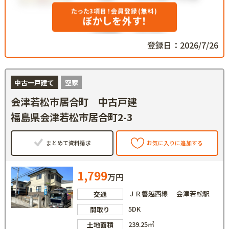
たった3項目！会員登録(無料)
ぼかしを外す！
登録日：2026/7/26
中古一戸建て
空家
会津若松市居合町 中古戸建
福島県会津若松市居合町2-3
まとめて資料請求
お気に入りに追加する
1,799
万円
ＪＲ磐越西線 会津若松駅
交通
5DK
間取り
239.25㎡
土地面積