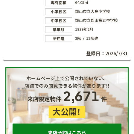
64.05㎡
専有面積
郡山市立大島小学校
小学校区
郡山市立郡山第五中学校
中学校区
1989年2月
築年月
2階 / 12階建
所在階
登録日：2026/7/31
ホームページ上で公開されていない、
店舗でのみ閲覧できる物件があります!!
2,671
来店限定物件
件
大公開！
来店予約はこちら