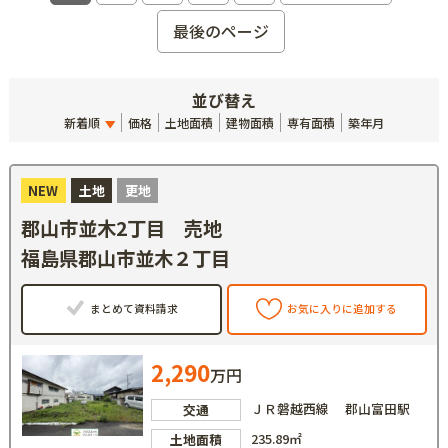
最後のページ
並び替え
新着順
価格
土地面積
建物面積
専有面積
築年月
NEW
土地
更地
郡山市並木2丁目 売地
福島県郡山市並木２丁目
まとめて資料請求
お気に入りに追加する
2,290
万円
ＪＲ磐越西線 郡山富田駅
交通
235.89㎡
土地面積