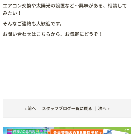
エアコン交換や太陽光の設置など…興味がある、相談して
みたい！
そんなご連絡も大歓迎です。
お問い合わせは
こちら
から、お気軽にどうぞ！
#郡山グルメ #グルメ記録 #郡山ごはん#郡山ランチ#郡山カ
フェ#福島県#郡山市#会津若松市#中古住宅#新築住宅#建売
住宅#理想の住まい#マイホーム#郡山不動産#ハウスネット
#プレステージ#カフェテラス四季#タニタカフェ#カフェテ
ラス四季×タニタカフェ#コラボ
«
前へ
｜
スタッフブログ一覧に戻る
｜
次へ
»