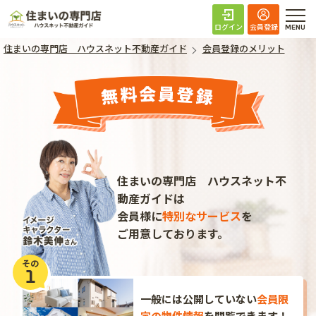
住まいの専門店 ハ
ログイン
会員登録
住まいの専門店 ハウスネット不動産ガイド
会員登録のメリット
住まいの専門店 ハウスネット不
動産ガイドは
会員様に
特別なサービス
を
ご用意しております。
その
1
一般には公開していない
会員限
定の物件情報
を
閲覧できます！