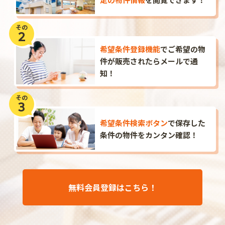
その
2
希望条件登録機能
で
ご希望の物
件が販売されたら
メールで通
知！
その
3
希望条件検索ボタン
で
保存した
条件の物件を
カンタン確認！
無料会員登録はこちら！