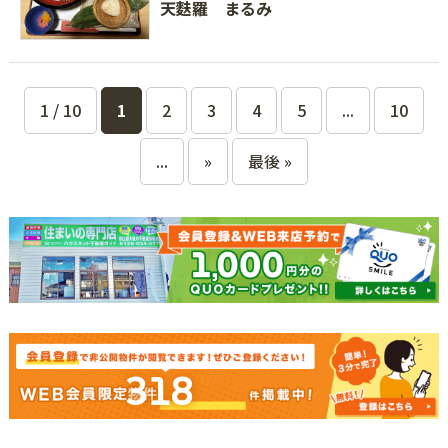
天麩羅 まるみ
1 / 10
1
2
3
4
5
...
10
...
»
最後 »
318