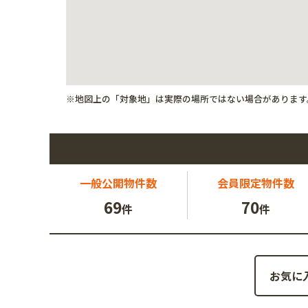
※地図上の「対象地」は実際の場所ではない場合があります
一般公開
物件数
会員限定
物件数
69
70
件
件
お気に