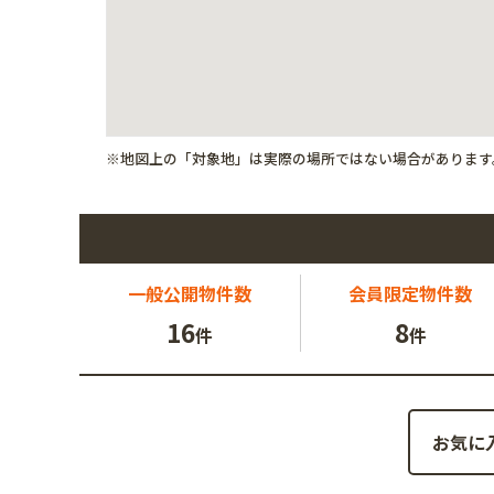
※地図上の「対象地」は実際の場所ではない場合があります
一般公開
物件数
会員限定
物件数
16
8
件
件
お気に