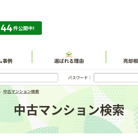
344
専門店 ハウスネット不動産ガイド
件公開中!
ム事例
選ばれる理由
売却相
パスワード：
中古マンション検索
中古マンション検索