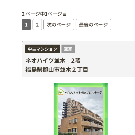
2 ページ中1ページ目
1
2
次のページ
最後のページ
中古マンション
空家
ネオハイツ並木 2階
福島県郡山市並木２丁目