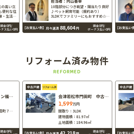
担当者：内山善幸
性の高い立
10階部分につき眺望・陽当たり良好
も便利な住
♪ペット飼育可能（規約あり）
線・生活導
3LDKでファミリーにもおすすめ☆
徒歩9分♪
小学校まで徒歩1分で通学も安心 商
【学区：桃
業施設が充実した住みやすい環境！
頭金0円/
頭金0円/
88,604
【お支払い例】
【お支払い
月々返済
円
ーナス払い0円
ボーナス払い0円
】
郡山駅まで徒歩14分 【学区：橘小
学校・第三中学校】
リフォーム済み物件
REFORMED
ライオンズマンション福島野田…
会津若松市門田町 中古戸建
1,599
万円
町７丁目
間取り：
3LDK
建物面積：
81.97㎡
土地面積：
184.96㎡
頭金0円/
頭金0円/
42,218
【お支払い例】
【お支払い
月々返済
円