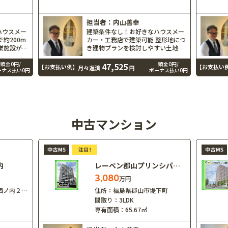
担当者：内山善幸
ハウスメー
建築条件なし！お好きなハウスメー
約200m
カー・工務店で建築可能 整形地につ
業施設が充
き建物プランを検討しやすい土地形
 毎日の生
状 敷地約51坪でゆとりある住まい
世帯にもお
づくりが可能 学区：富田東小学校・
頭金0円/
頭金0円/
47,525
【お支払い例】
【お支払い
月々返済
円
ーナス払い0円
ボーナス払い0円
、郡山第二
富田中学校
中古マンション
内
レーベン郡山プリンシパルタワ…
3,080
万円
ノ内２丁目
住所：
福島県郡山市堤下町
間取り：
3LDK
専有面積：
65.67㎡