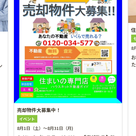
住
8
お
ただけ
「
売却物件大募集中！
イベント
8月1日（土）～8月31日（月)