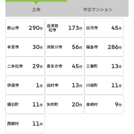
土地
中古マンション
会津若
290
173
45
郡山市
白河市
件
件
件
松市
30
56
286
本宮市
須賀川市
福島市
件
件
件
29
45
13
二本松市
喜多方市
三春町
件
件
件
1
13
11
伊達市
田村市
川俣町
件
件
件
11
20
9
鏡石町
矢吹町
泉崎村
件
件
件
11
西郷村
件