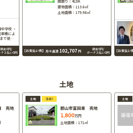
間取り：
4LDK
建物面積：
113.6㎡
土地面積：
179.98㎡
中学校 ・
(車種によ
まで徒歩6
♪ ・人気
物件！
頭金0円/
頭金0円/
102,707
【お支払い例】
【お支払い
月々返済
円
ーナス払い0円
ボーナス払い0円
土地
目 売地
郡山市富田東 売地
1,800
万円
㎡
土地面積：
171㎡