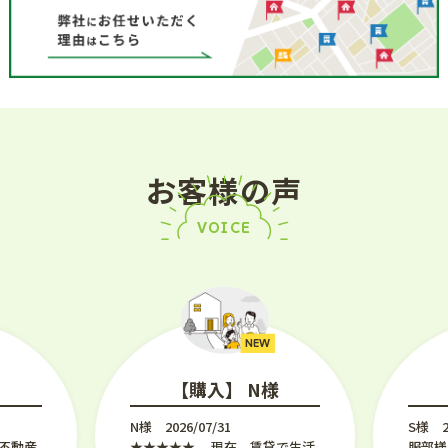
お客様の声
VOICE
NEW
様
【購入】 N様
N様 2026/07/31
S様 2
★★★★★ 現在、賃貸で生活
服部様