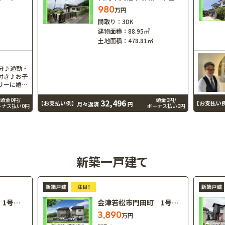
980
万円
間取り：
3DK
建物面積：
88.95㎡
土地面積：
478.81㎡
4分♪通勤・
付き♪お子
リーに嬉し
り 暮らし
えた住環境
頭金0円/
頭金0円/
32,496
【お支払い例】
【お支払い
月々返済
円
ーナス払い0円
ボーナス払い0円
富田中学校
新築一戸建て
会津若松市住吉町 1号棟 G…
会津若松市門田町 1号棟 T
3,890
万円