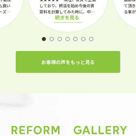
も良い
しており、終活を始め今後の賃
て頂き
ーズ
貸料を計算してみた時に、中古
る事が
続きを見る
てまし
マンションか中古住宅を考え、
内容】
寧で分
一度見学してみようと思い、と
つひと
ても良い御縁があり小板橋さん
嬉しか
に出会い、とても良い物件を紹
もスム
介して頂く事が出来ました。親
の方で
身に相談にのって下さり、返済
ではな
計画等も無理の無い様に導いて
しを考
下さり、感謝しております。今
お客様の声をもっと見る
めした
後も沢山の方に良い御縁があり
ます様に。 【ご利用内容】購入
（Google口コミより）
REFORM
GALLERY