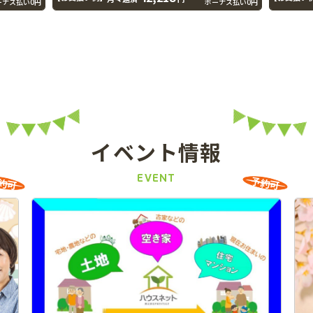
ーナス払い0円
ボーナス払い0円
イベント情報
EVENT
約可
予約可