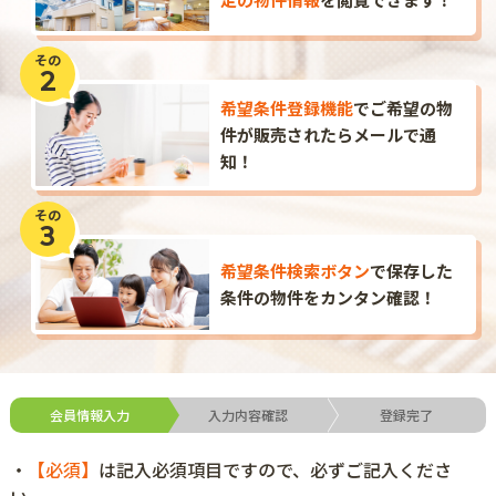
その
2
希望条件登録機能
で
ご希望の物
件が販売されたら
メールで通
知！
その
3
希望条件検索ボタン
で
保存した
条件の物件を
カンタン確認！
会員情報入力
入力内容確認
登録完了
・
【必須】
は記入必須項目ですので、必ずご記入くださ