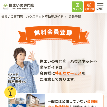
住まいの専門店 ハ
ログイン
会員登録
住まいの専門店 ハウスネット不動産ガイド
会員登録
住まいの専門店 ハウスネット不
動産ガイドは
会員様に
特別なサービス
を
ご用意しております。
その
1
一般には公開していない
会員限
定の物件情報
を
閲覧できます！