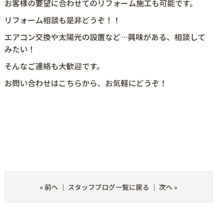
お客様の要望に合わせてのリフォーム施工も可能です。
リフォーム相談も是非どうぞ！！
エアコン交換や太陽光の設置など…興味がある、相談して
みたい！
そんなご連絡も大歓迎です。
お問い合わせは
こちら
から、お気軽にどうぞ！
#益元#焼肉サラダ#郡山グルメ巡り#郡山市グルメ#郡山市
人気店#郡山ごはん#福島県#郡山市#会津若松市#中古住宅#
新築住宅#建売住宅#中古マンション#売土地#理想の住まい
#マイホーム#ローン相談受付中#リフォーム相談も大歓迎#
郡山不動産#郡山市不動産#ハウスネット#プレステージ
«
前へ
｜
スタッフブログ一覧に戻る
｜
次へ
»