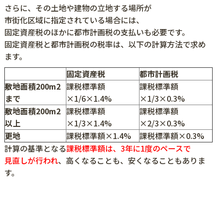
さらに、その土地や建物の立地する場所が
市街化区域に指定されている場合には、
固定資産税のほかに都市計画税の支払いも必要です。
固定資産税と都市計画税の税率は、以下の計算方法で求め
ます。
固定資産税
都市計画税
敷地面積200m2
課税標準額
課税標準額
まで
×1/6×1.4%
×1/3×0.3%
敷地面積200m2
課税標準額
課税標準額
以上
×1/3×1.4%
×2/3×0.3%
更地
課税標準額×1.4%
課税標準額×0.3%
計算の基準となる
課税標準額は、3年に1度のペースで
見直しが行われ
、高くなることも、安くなることもありま
す。