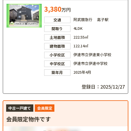
3,380
万円
阿武隈急行 高子駅
交通
4LDK
間取り
222.55㎡
土地面積
122.14㎡
建物面積
伊達市立伊達東小学校
小学校区
伊達市立伊達中学校
中学校区
2025年4月
築年月
登録日：2025/12/27
中古一戸建て
会員限定
会員限定物件です