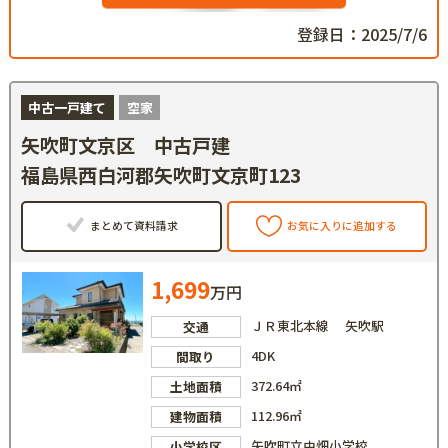
登録日：2025/7/6
中古一戸建て
空家
矢吹町文京区 中古戸建
福島県西白河郡矢吹町文京町123
まとめて資料請求
お気に入りに追加する
1,699
万円
ＪＲ東北本線 矢吹駅
交通
4DK
間取り
372.64㎡
土地面積
112.96㎡
建物面積
矢吹町立中畑小学校
小学校区