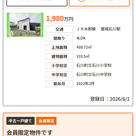
1,980
万円
ＪＲ水郡線 磐城石川駅
交通
4LDK
間取り
438.72㎡
土地面積
103.5㎡
建物面積
石川町立石川小学校
小学校区
石川町立石川中学校
中学校区
2022年2月
築年月
登録日：2026/6/1
中古一戸建て
会員限定
会員限定物件です