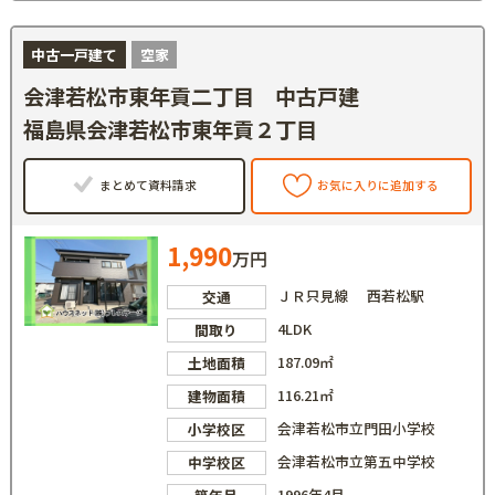
中古一戸建て
空家
会津若松市東年貢二丁目 中古戸建
福島県会津若松市東年貢２丁目
まとめて資料請求
お気に入りに追加する
1,990
万円
ＪＲ只見線 西若松駅
交通
4LDK
間取り
187.09㎡
土地面積
116.21㎡
建物面積
会津若松市立門田小学校
小学校区
会津若松市立第五中学校
中学校区
1996年4月