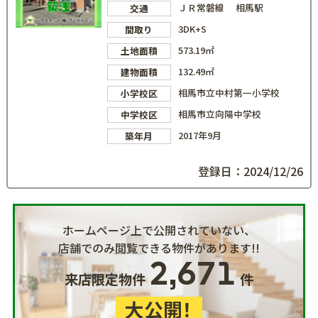
ＪＲ常磐線 相馬駅
交通
3DK+S
間取り
573.19㎡
土地面積
132.49㎡
建物面積
相馬市立中村第一小学校
小学校区
相馬市立向陽中学校
中学校区
2017年9月
築年月
登録日：2024/12/26
ホームページ上で公開されていない、
店舗でのみ閲覧できる物件があります!!
2,671
来店限定物件
件
大公開！