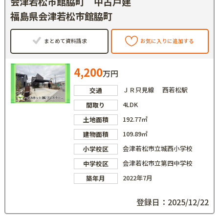
会津若松市館脇町 中古戸建
福島県会津若松市館脇町
まとめて資料請求
お気に入りに追加する
4,200
万円
ＪＲ只見線 西若松駅
交通
4LDK
間取り
192.77㎡
土地面積
109.89㎡
建物面積
会津若松市立城西小学校
小学校区
会津若松市立第四中学校
中学校区
2022年7月
築年月
登録日：2025/12/22