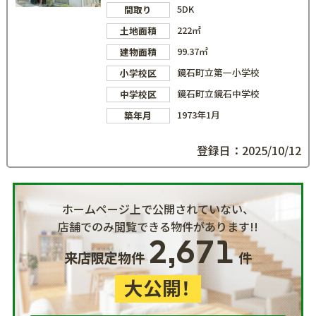
5DK
間取り
222㎡
土地面積
99.37㎡
建物面積
鏡石町立第一小学校
小学校区
鏡石町立鏡石中学校
中学校区
1973年1月
築年月
登録日：2025/10/12
ホームページ上で公開されていない、
店舗でのみ閲覧できる物件があります!!
2,671
来店限定物件
件
大公開！