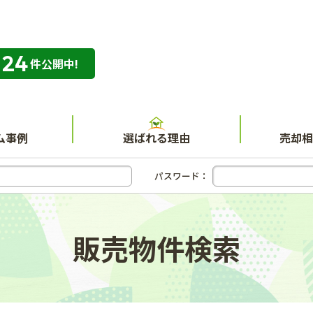
324
専門店 ハウスネット不動産ガイド
件公開中!
ム事例
選ばれる理由
売却相
パスワード：
販売物件検索