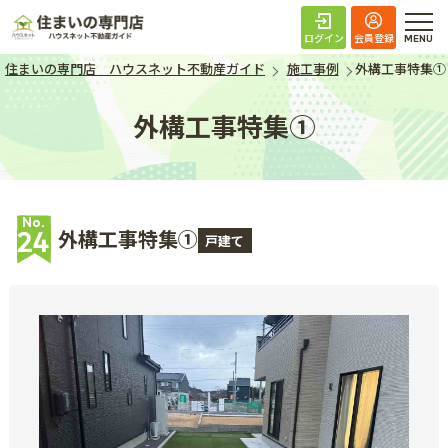
住まいの専門店 ハ
ログイン
会員登録
住まいの専門店 ハウスネット不動産ガイド
施工事例
外構工事特集①
外構工事特集①
No.
外構工事特集①
24
戸建て