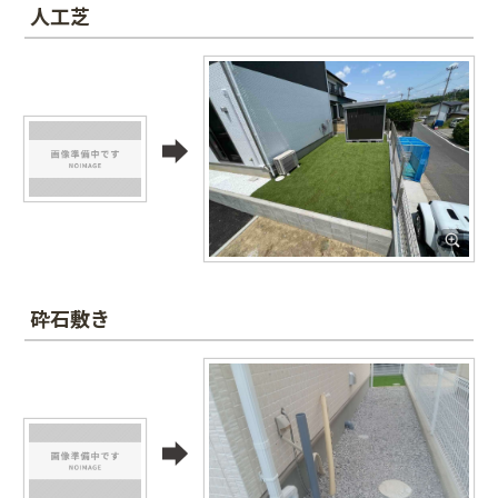
人工芝
砕石敷き