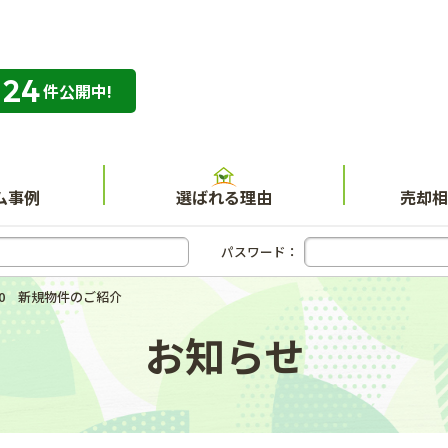
324
専門店 ハウスネット不動産ガイド
件公開中!
ム事例
選ばれる理由
売却相
パスワード：
/30 新規物件のご紹介
お知らせ