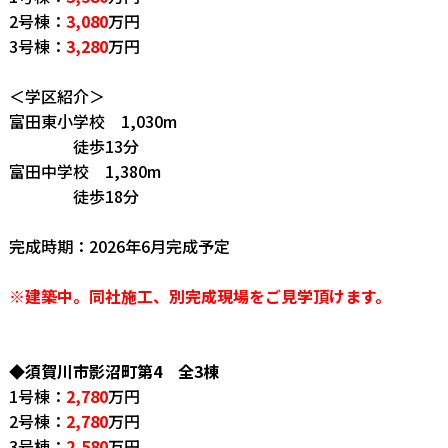
2号棟：
3,080
万円
3号棟：
3,280
万円
＜学区紹介＞
富田東小学校 1,030m
徒歩13分
富田中学校 1,380m
徒歩18分
完成時期：2026年6月完成予定
※建築中。同社施工、別完成現場をご見学頂けます。
◆須賀川市影沼町第4 全3棟
1号棟：
2,780
万円
2号棟：
2,780
万円
3
号棟：
2,580
万円