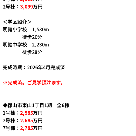
2号棟：
3,099
万円
＜学区紹介＞
明健小学校 1,530m
徒歩20分
明健中学校 2,230m
徒歩28分
完成時期：2026年4月完成済
※完成済。ご見学頂けます。
◆郡山市東山1丁目1期 全6棟
1号棟：
2,585
万円
2号棟：
2,685
万円
7号棟：
2,785
万円