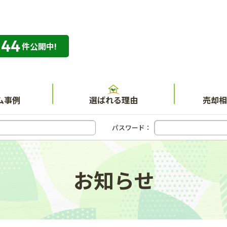
344
専門店 ハウスネット不動産ガイド
件公開中!
ム事例
選ばれる理由
売却相
パスワード：
お知らせ