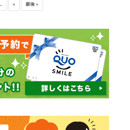
..
»
最後 »