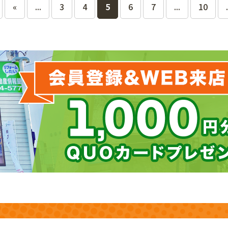
«
...
3
4
5
6
7
...
10
.