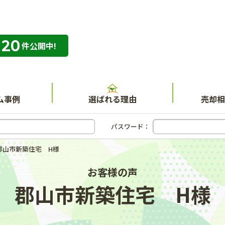
320
専門店 ハウスネット不動産ガイド
件公開中!
ム事例
選ばれる理由
売却相
パスワード：
郡山市新築住宅 H様
お客様の声
郡山市新築住宅 H様