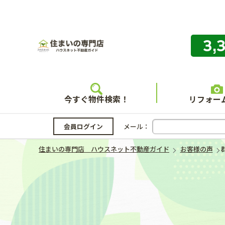
3,
住まいの
今すぐ物件検索！
リフォー
会員ログイン
メール：
住まいの専門店 ハウスネット不動産ガイド
お客様の声