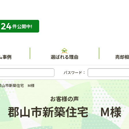
324
専門店 ハウスネット不動産ガイド
件公開中!
ム事例
選ばれる理由
売却相
パスワード：
郡山市新築住宅 M様
お客様の声
郡山市新築住宅 M様