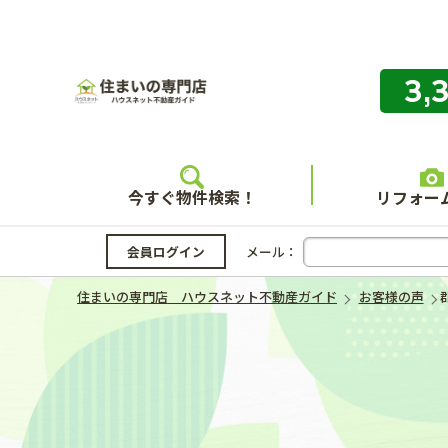
3,
住まいの
今すぐ物件検索！
リフォー
会員ログイン
メール：
住まいの専門店 ハウスネット不動産ガイド
お客様の声