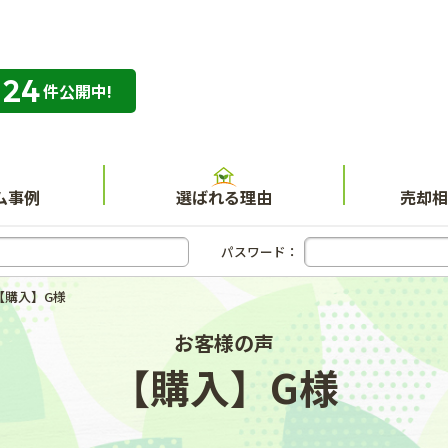
324
専門店 ハウスネット不動産ガイド
件公開中!
ム事例
選ばれる理由
売却相
パスワード：
【購入】G様
お客様の声
【購入】G様