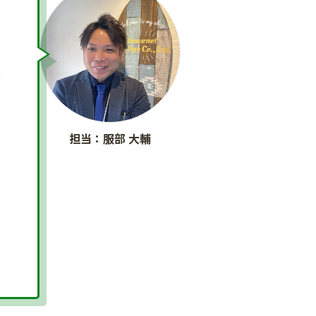
や
だ
ま
い
担当：服部 大輔
談
よ