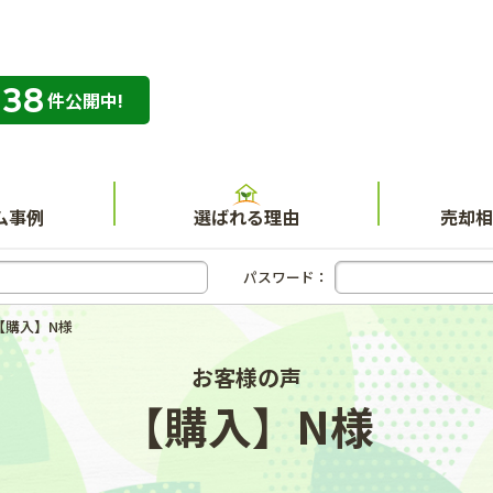
338
専門店 ハウスネット不動産ガイド
件公開中!
ム事例
選ばれる理由
売却相
パスワード：
【購入】N様
お客様の声
【購入】N様