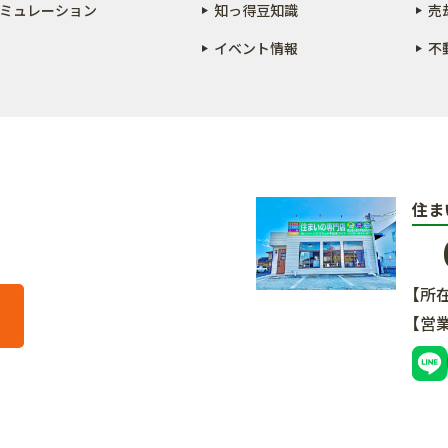
ミュレーション
知っ得豆知識
売
イベント情報
不
住ま
【所
【営