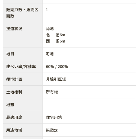
販売戸数・販売区
1
画数
接道状況
角地
北 幅6m
西 幅6m
地目
宅地
建ぺい率/容積率
60% / 200%
都市計画
非線引区域
土地権利
所有権
地勢
最適用途
住宅用地
用途地域
無指定