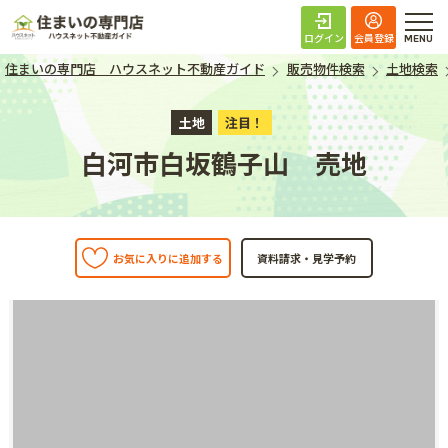
住まいの専門店 ハ
ログイン
会員登録
住まいの専門店 ハウスネット不動産ガイド
販売物件検索
土地検索
土地
注目！
白河市白坂鶴子山 売地
お気に入りに追加する