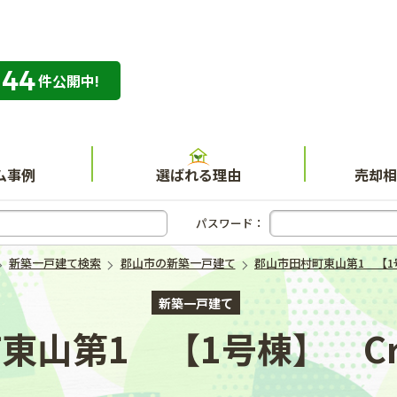
344
専門店 ハウスネット不動産ガイド
件公開中!
ム事例
選ばれる理由
売却相
パスワード：
新築一戸建て検索
郡山市の新築一戸建て
郡山市田村町東山第1 【1号棟】
新築一戸建て
山第1 【1号棟】 Cradl