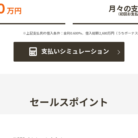
0
月々の
万円
（初回お支
※上記支払例の借入条件：金利0.600%、借入総額
2,680
万円（うちボーナス
支払いシミュレーション
セールスポイント