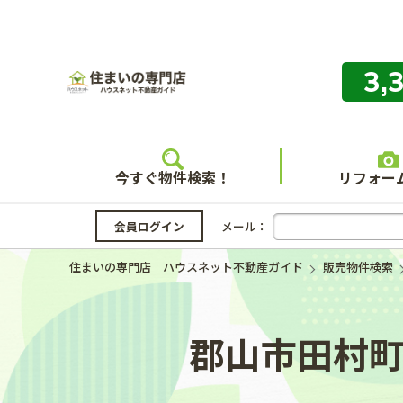
3,
住まいの
今すぐ物件検索！
リフォー
会員ログイン
メール：
住まいの専門店 ハウスネット不動産ガイド
販売物件検索
郡山市田村町東