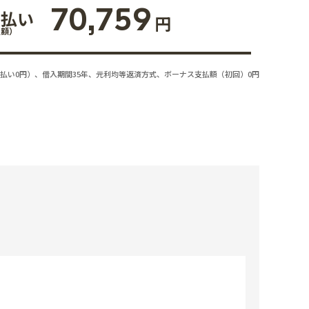
70,759
支払い
円
払額）
払い0円）、借入期間35年、元利均等返済方式、ボーナス支払額（初回）0円