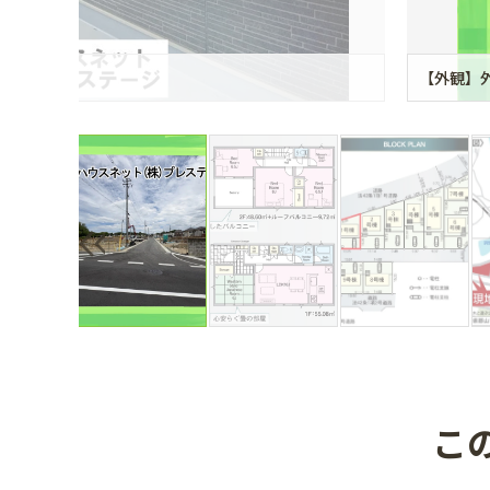
【外観】外
こ