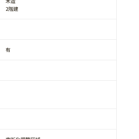
木造
2階建
有