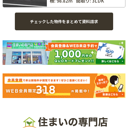
積: 98.82㎡
間取り: 3LDK
318