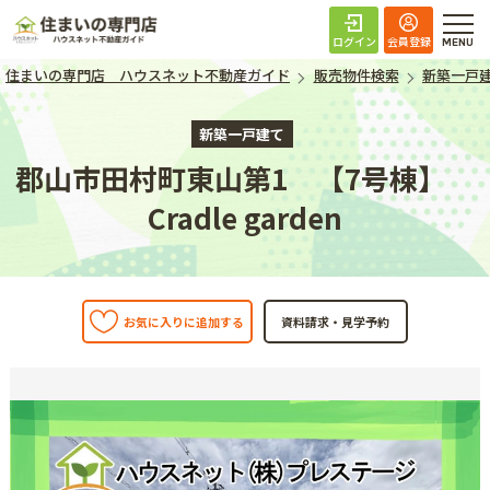
住まいの専門店 ハ
ログイン
会員登録
住まいの専門店 ハウスネット不動産ガイド
販売物件検索
新築一戸
新築一戸建て
郡山市田村町東山第1 【7号棟】
Cradle garden
お気に入りに追加する