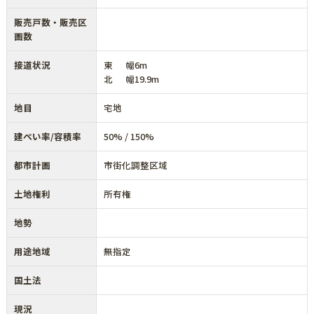
販売戸数・販売区
画数
接道状況
東 幅6m
北 幅19.9m
地目
宅地
建ぺい率/容積率
50% / 150%
都市計画
市街化調整区域
土地権利
所有権
地勢
用途地域
無指定
国土法
現況