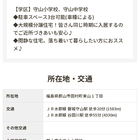
【学区】守山小学校、守山中学校
◆駐車スペース3台可能(車種による)
◆大規模分譲住宅！皆さん同じ時期に入居するの
でご近所づきあいも安心♪
◆閑静な住宅。落ち着いて暮らしたい方におスス
メ♪
所在地・交通
所在地
福島県郡山市田村町東山１丁目
交通
ＪＲ水郡線 磐城守山駅 徒歩20分 (1583m)
ＪＲ水郡線 谷田川駅 徒歩55分 (4330m)
その他交通