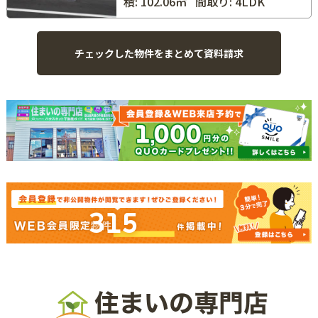
積: 102.06㎡
間取り: 4LDK
315