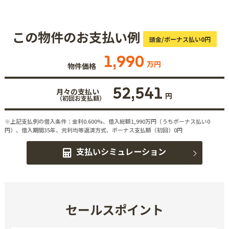
この物件のお支払い例
頭金/ボーナス払い0円
1,990
万円
物件価格
52,541
月々の支払い
円
（初回お支払額）
※上記支払例の借入条件：金利0.600%、借入総額
1,990
万円（うちボーナス払い0
円）、借入期間35年、元利均等返済方式、ボーナス支払額（初回）0円
支払いシミュレーション
セールスポイント