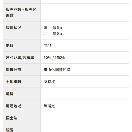
販売戸数・販売区
画数
接道状況
南 幅6m
北 幅6m
地目
宅地
建ぺい率/容積率
50% / 150%
都市計画
市街化調整区域
土地権利
所有権
地勢
用途地域
無指定
国土法
現況