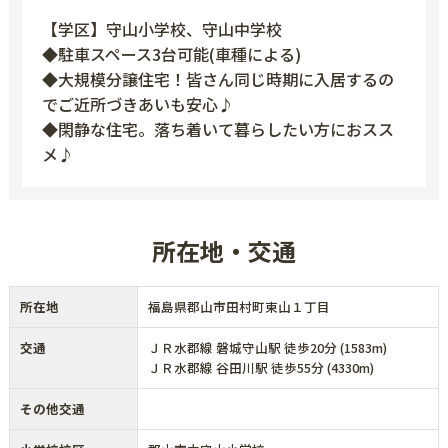
【学区】守山小学校、守山中学校
◆駐車スペース3台可能(車種による)
◆大規模分譲住宅！皆さん同じ時期に入居するの
でご近所づきあいも安心♪
◆閑静な住宅。落ち着いて暮らしたい方におスス
メ♪
所在地・交通
所在地
福島県郡山市田村町東山１丁目
交通
ＪＲ水郡線 磐城守山駅 徒歩20分 (1583m)
ＪＲ水郡線 谷田川駅 徒歩55分 (4330m)
その他交通