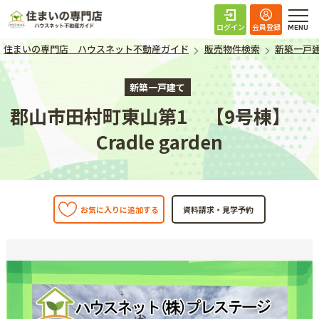
住まいの専門店 ハ
ログイン
会員登録
住まいの専門店 ハウスネット不動産ガイド
販売物件検索
新築一戸
新築一戸建て
郡山市田村町東山第1 【9号棟】
Cradle garden
お気に入りに追加する