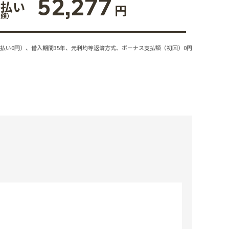
52,277
支払い
円
払額）
払い0円）、借入期間35年、元利均等返済方式、ボーナス支払額（初回）0円