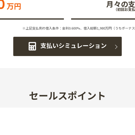
0
月々の
万円
（初回お支
※上記支払例の借入条件：金利0.600%、借入総額
1,980
万円（うちボーナス
支払いシミュレーション
セールスポイント