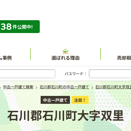
338
専門店 ハウスネット不動産ガイド
件公開中!
ム事例
選ばれる理由
売却相
パスワード：
中古一戸建て検索
石川郡石川町の中古一戸建て
石川郡石川町大字双
中古一戸建て
注目！
石川郡石川町大字双里