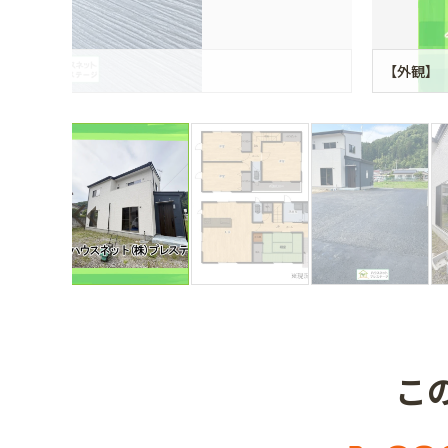
【外観】
こ