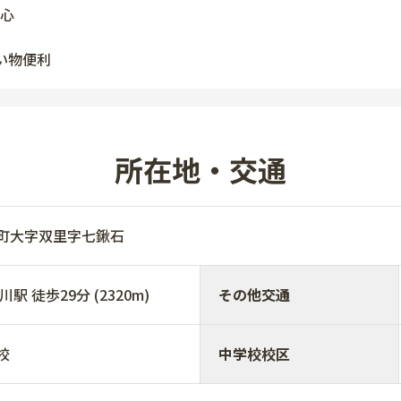
心
い物便利
所在地・交通
川町大字双里字七鍬石
 徒歩29分 (2320m)
その他交通
校
中学校校区