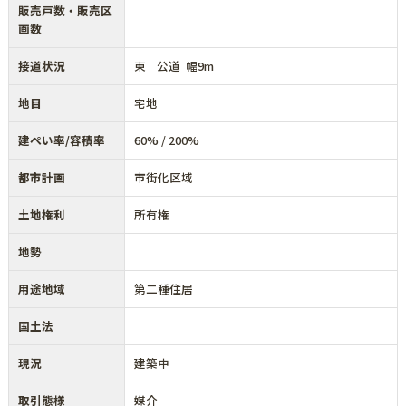
販売戸数・販売区
画数
接道状況
東 公道 幅9m
地目
宅地
建ぺい率/容積率
60% / 200%
都市計画
市街化区域
土地権利
所有権
地勢
用途地域
第二種住居
国土法
現況
建築中
取引態様
媒介