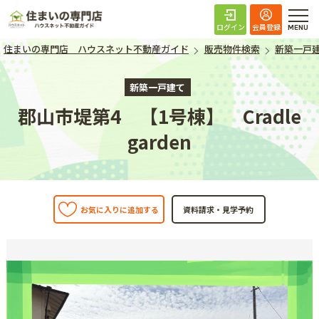
住まいの専門店 ハ
ログイン
会員登録
住まいの専門店 ハウスネット不動産ガイド
販売物件検索
新築一戸
新築一戸建て
郡山市堤第4 【1号棟】 Cradle
garden
お気に入りに追加する