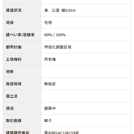
接道状況
東 公道 幅6.01m
地目
宅地
建ぺい率/容積率
60% / 200%
都市計画
市街化調整区域
土地権利
所有権
地勢
用途地域
無指定
国土法
現況
建築中
取引態様
媒介
建築確認番号
第R08SHC108159号