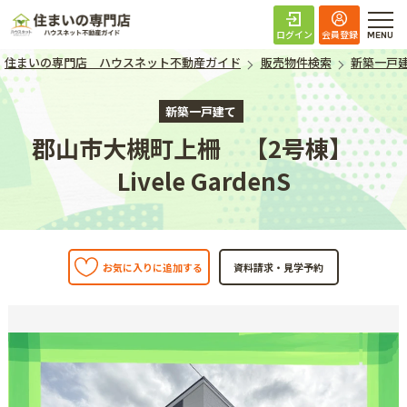
住まいの専門店 ハ
ログイン
会員登録
住まいの専門店 ハウスネット不動産ガイド
販売物件検索
新築一戸
新築一戸建て
郡山市大槻町上柵 【2号棟】
Livele GardenS
お気に入りに追加する