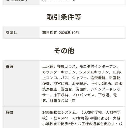
取引条件等
引渡し
期日指定 2026年 10月
その他
設備
上水道、複層ガラス、モニタ付インターホン、
カウンターキッチン、システムキッチン、3口以
上コンロ、バス、シャワー、追焚機能、浴室乾
燥機、浴室に窓、浴室暖房、トイレ2箇所、温水
洗浄便座、洗面台、洗面所、シャンプードレッ
サー、床下収納、プロパンガス、下水道、電
気、駐車３台以上可
特徴
24時間換気システム、【大槻小学校、大槻中学
校】・駐車スペース3台可能(車種による)・大槻
小学校まで徒歩6分とお子様の通学も安心♪・バ