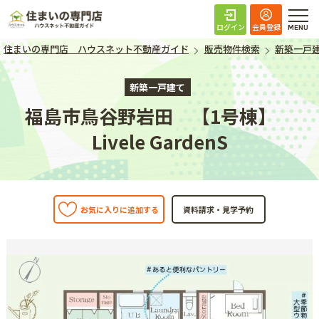
住まいの専門店 ハ
ログイン
会員登録
住まいの専門店 ハウスネット不動産ガイド
販売物件検索
新築一戸
新築一戸建て
福島市鳥谷野岩田 【1号棟】
Livele GardenS
お気に入りに追加する