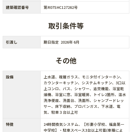
建築確認番号
第R07SHC127262号
取引条件等
引渡し
期日指定 2026年 6月
その他
設備
上水道、複層ガラス、モニタ付インターホン、
カウンターキッチン、システムキッチン、3口以
上コンロ、バス、シャワー、追焚機能、浴室乾
燥機、浴室に窓、浴室暖房、トイレ2箇所、温水
洗浄便座、洗面台、洗面所、シャンプードレッ
サー、床下収納、プロパンガス、下水道、電
気、駐車３台以上可
特徴
24時間換気システム、【杉妻小学校、福島第一
中学校】・駐車スペース3台以上可能(車種によ