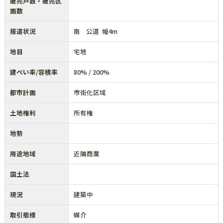
販売戸数・販売区
画数
接道状況
南 公道 幅4m
地目
宅地
建ぺい率/容積率
80% / 200%
都市計画
市街化区域
土地権利
所有権
地勢
用途地域
近隣商業
国土法
現況
建築中
取引態様
媒介