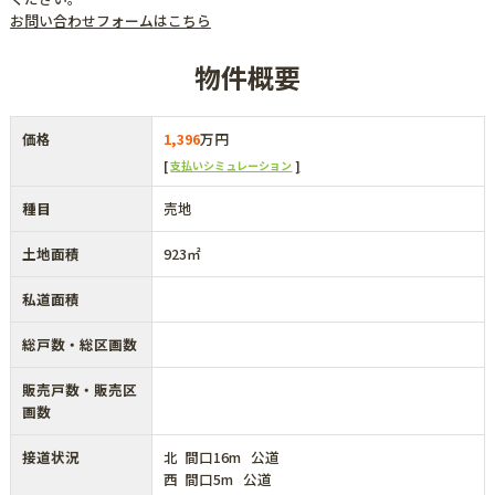
お問い合わせフォームはこちら
物件概要
価格
1,396
万円
支払いシミュレーション
種目
売地
土地面積
923㎡
私道面積
総戸数・総区画数
販売戸数・販売区
画数
接道状況
北 間口16m 公道
西 間口5m 公道