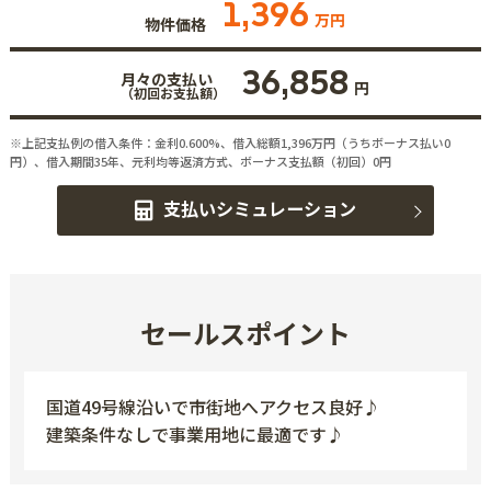
1,396
万円
物件価格
36,858
月々の支払い
円
（初回お支払額）
※上記支払例の借入条件：金利0.600%、借入総額
1,396
万円（うちボーナス払い0
円）、借入期間35年、元利均等返済方式、ボーナス支払額（初回）0円
支払いシミュレーション
セールスポイント
国道49号線沿いで市街地へアクセス良好♪
建築条件なしで事業用地に最適です♪