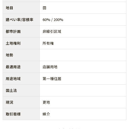
地目
田
建ぺい率/容積率
60% / 200%
都市計画
非線引区域
土地権利
所有権
地勢
最適用途
店舗用地
用途地域
第一種住居
国土法
現況
更地
取引態様
媒介