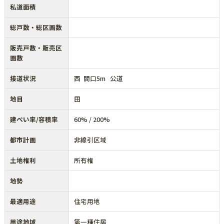
私道面積
総戸数・総区画数
販売戸数・販売区
画数
接道状況
西 間口5m 公道
地目
田
建ぺい率/容積率
60% / 200%
都市計画
非線引区域
土地権利
所有権
地勢
最適用途
住宅用地
用途地域
第一種住居