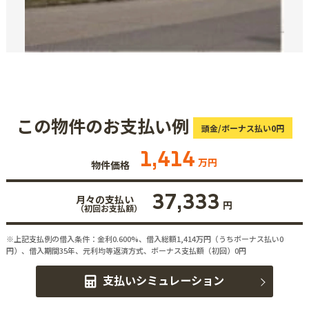
この物件のお支払い例
頭金/ボーナス払い0円
1,414
万円
物件価格
37,333
月々の支払い
円
（初回お支払額）
※上記支払例の借入条件：金利0.600%、借入総額
1,414
万円（うちボーナス払い0
円）、借入期間35年、元利均等返済方式、ボーナス支払額（初回）0円
支払いシミュレーション